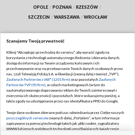
OPOLE
/
POZNAŃ
/
RZESZÓW
/
SZCZECIN
/
WARSZAWA
/
WROCŁAW
Szanujemy Twoją prywatność
Dołącz do nas:
Kliknij "Akceptuję i przechodzę do serwisu", aby wyrazić zgody na
korzystanie z technologii automatycznego śledzenia i zbierania danych,
TVP
dostęp do informacji na Twoim urządzeniu końcowym i ich
Abonament TVP
przechowywanie oraz na przetwarzanie Twoich danych osobowych przez
Regulamin TVP
nas, czyli Telewizję Polską S.A. w likwidacji (zwaną dalej również „TVP”),
Emisja w TVP
Polityka prywatności
Zaufanych Partnerów z IAB* (1201 firm)
oraz pozostałych
Zaufanych
Partnerów TVP (93 firm)
, w celach marketingowych (w tym do
Centrum informacji TVP
Moje zgody
zautomatyzowanego dopasowania reklam do Twoich zainteresowań i
mierzenia ich skuteczności) i pozostałych, które wskazujemy poniżej, a
Naziemna Telewizja Cyfrowa
Pomoc
także zgody na udostępnianie przez nas identyfikatora PPID do Google.
Sklep TVP
Biuro reklamy
Twoje dane osobowe zbierane podczas odwiedzania przez Ciebie naszych
Rada Programowa
Kontakt
poszczególnych serwisów
zwanych dalej „Portalem”, w tym informacje
zapisywane za pomocą technologii takich jak: pliki cookie, sygnalizatory
System NOS
WWW lub innych podobnych technologii umożliwiających świadczenie
dopasowanych i bezpiecznych usług, personalizację treści oraz reklam,