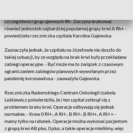
Szpitalu Specjalistycznym w Radomiu. - Jak informują nasi
diagności laboratoryjni, zauważalne są braki krwi, a w
szczególności grup ujemnych Rh-. Zaczyna brakować
również jednostek najbardziej popularnej grupy krwi A Rh+ -
powiedziała rzeczniczka szpitala Karolina Gajewska.
Zaznaczyła jednak, że szpitalu na Józefowie nie doszło do
takiej sytuacji, by ze względu na brak krwi były przekładane
zabiegi operacyjne. - Być może ma to związek z czasowym
ograniczaniem zabiegów planowych wywołanym przez
pandemię koronawirusa - zauważyła Gajewska.
Rzeczniczka Radomskiego Centrum Onkologii Izabela
Leśkiewicz potwierdziła, że i ten szpital zetknął się z
problemem braku krwi. Operacje odbywają się jednak
normalnie. - Krew 0 RH-, A RH-, B RH-, B RH+, A RH + -
mamy tylko na ratunek. Operacje można wykonać pacjentom
z grupą krwi AB plus, 0 plus, a takie operacje mieliśmy, więc