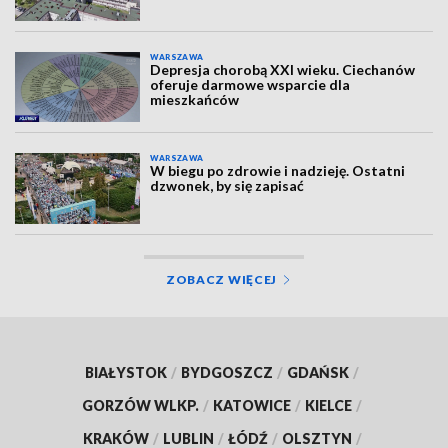
WARSZAWA
Depresja chorobą XXI wieku. Ciechanów
oferuje darmowe wsparcie dla
mieszkańców
WARSZAWA
W biegu po zdrowie i nadzieję. Ostatni
dzwonek, by się zapisać
ZOBACZ WIĘCEJ
BIAŁYSTOK
/
BYDGOSZCZ
/
GDAŃSK
/
GORZÓW WLKP.
/
KATOWICE
/
KIELCE
/
KRAKÓW
/
LUBLIN
/
ŁÓDŹ
/
OLSZTYN
/