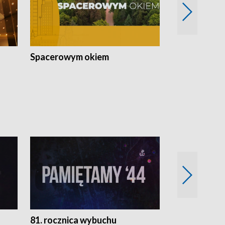
Spacerowym okiem
Filmowe spo
81. rocznica wybuchu
Retro Wawa