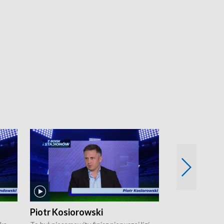
Piotr Kosiorowski
Tomasz Mat