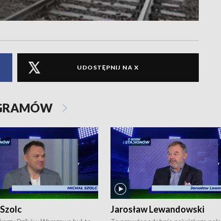
UDOSTĘPNIJ NA X
OGRAMÓW
 Szolc
Jarosław Lewandowski