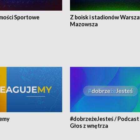
ości Sportowe
Z boisk i stadionów Warsza
Mazowsza
jemy
#dobrzeżeJesteś / Podcast 
Głos z wnętrza