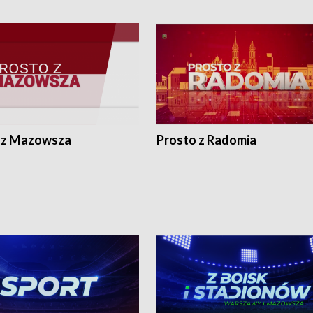
 z Mazowsza
Prosto z Radomia