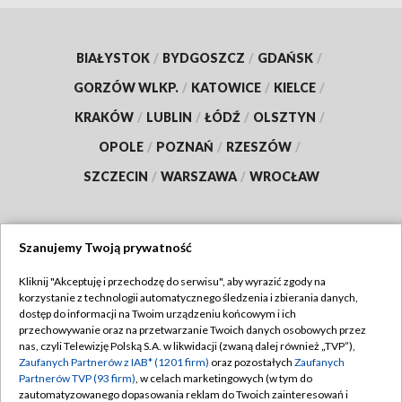
BIAŁYSTOK
/
BYDGOSZCZ
/
GDAŃSK
/
GORZÓW WLKP.
/
KATOWICE
/
KIELCE
/
KRAKÓW
/
LUBLIN
/
ŁÓDŹ
/
OLSZTYN
/
OPOLE
/
POZNAŃ
/
RZESZÓW
/
SZCZECIN
/
WARSZAWA
/
WROCŁAW
Szanujemy Twoją prywatność
Dołącz do nas:
Kliknij "Akceptuję i przechodzę do serwisu", aby wyrazić zgody na
korzystanie z technologii automatycznego śledzenia i zbierania danych,
TVP
dostęp do informacji na Twoim urządzeniu końcowym i ich
Abonament TVP
przechowywanie oraz na przetwarzanie Twoich danych osobowych przez
Regulamin TVP
nas, czyli Telewizję Polską S.A. w likwidacji (zwaną dalej również „TVP”),
Emisja w TVP
Polityka prywatności
Zaufanych Partnerów z IAB* (1201 firm)
oraz pozostałych
Zaufanych
Partnerów TVP (93 firm)
, w celach marketingowych (w tym do
Centrum informacji TVP
Moje zgody
zautomatyzowanego dopasowania reklam do Twoich zainteresowań i