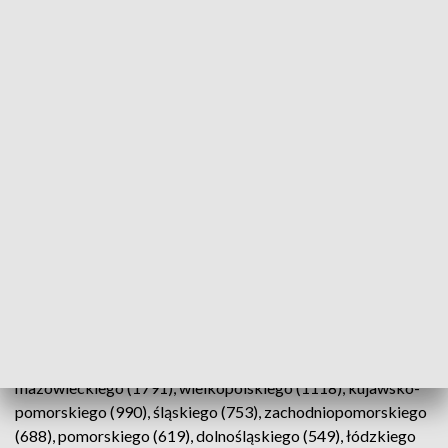
Fot.: TVP3 Warszawa
Potwierdzono 9 589 nowych zakażeń
koronawirusem w Polsce - podało w poniedziałek
Ministerstwo Zdrowia. Odnotowano też 914
powtórnych zakażeń. Według danych resortu
zdrowia zmarło 16 osób z COVID-19.
Nowe przypadki zakażeń pochodzą z województw:
mazowieckiego (1791), wielkopolskiego (1118), kujawsko-
pomorskiego (990), śląskiego (753), zachodniopomorskiego
(688), pomorskiego (619), dolnośląskiego (549), łódzkiego