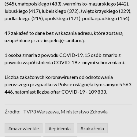
(545), małopolskiego (483), warmińsko-mazurskiego (442),
lubuskiego (417), lubelskiego (372), świętokrzyskiego (229),
podlaskiego (219), opolskiego (171), podkarpackiego (154).
49 zakażeń to dane bez wskazania adresu, które zostaną
uzupełnione przez inspekcję sanitarną.
1 osoba zmarła z powodu COVID-19, 15 osób zmarło z
powodu współistnienia COVID-19 z innymi schorzeniami.
Liczba zakażonych koronawirusem od odnotowania
pierwszego przypadku w Polsce osiągnęła tym samym 5 563
446, natomiast liczba ofiar COVID-19 - 109 833.
Źródło:
TVP3 Warszawa, Ministerstwo Zdrowia
#mazowieckie
#epidemia
#zakażenia