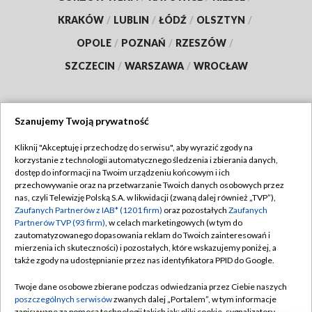
KRAKÓW
/
LUBLIN
/
ŁÓDŹ
/
OLSZTYN
/
OPOLE
/
POZNAŃ
/
RZESZÓW
/
SZCZECIN
/
WARSZAWA
/
WROCŁAW
Szanujemy Twoją prywatność
Dołącz do nas:
Kliknij "Akceptuję i przechodzę do serwisu", aby wyrazić zgody na
korzystanie z technologii automatycznego śledzenia i zbierania danych,
TVP
dostęp do informacji na Twoim urządzeniu końcowym i ich
Abonament TVP
przechowywanie oraz na przetwarzanie Twoich danych osobowych przez
Regulamin TVP
nas, czyli Telewizję Polską S.A. w likwidacji (zwaną dalej również „TVP”),
Emisja w TVP
Zaufanych Partnerów z IAB* (1201 firm)
oraz pozostałych
Zaufanych
Polityka prywatności
Partnerów TVP (93 firm)
, w celach marketingowych (w tym do
Centrum informacji TVP
Moje zgody
zautomatyzowanego dopasowania reklam do Twoich zainteresowań i
mierzenia ich skuteczności) i pozostałych, które wskazujemy poniżej, a
Naziemna Telewizja Cyfrowa
Pomoc
także zgody na udostępnianie przez nas identyfikatora PPID do Google.
Sklep TVP
Biuro reklamy
Twoje dane osobowe zbierane podczas odwiedzania przez Ciebie naszych
Rada Programowa
poszczególnych serwisów
zwanych dalej „Portalem”, w tym informacje
Kontakt
zapisywane za pomocą technologii takich jak: pliki cookie, sygnalizatory