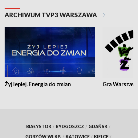
ARCHIWUM TVP3 WARSZAWA
Żyj lepiej. Energia do zmian
Gra Warszaw
BIAŁYSTOK
/
BYDGOSZCZ
/
GDAŃSK
/
GORZÓW WLKP.
/
KATOWICE
/
KIELCE
/