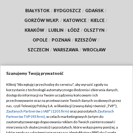
BIAŁYSTOK
/
BYDGOSZCZ
/
GDAŃSK
/
GORZÓW WLKP.
/
KATOWICE
/
KIELCE
/
KRAKÓW
/
LUBLIN
/
ŁÓDŹ
/
OLSZTYN
/
OPOLE
/
POZNAŃ
/
RZESZÓW
/
SZCZECIN
/
WARSZAWA
/
WROCŁAW
Szanujemy Twoją prywatność
Dołącz do nas:
Kliknij "Akceptuję i przechodzę do serwisu", aby wyrazić zgody na
korzystanie z technologii automatycznego śledzenia i zbierania danych,
TVP
dostęp do informacji na Twoim urządzeniu końcowym i ich
Abonament TVP
przechowywanie oraz na przetwarzanie Twoich danych osobowych przez
Regulamin TVP
nas, czyli Telewizję Polską S.A. w likwidacji (zwaną dalej również „TVP”),
Emisja w TVP
Polityka prywatności
Zaufanych Partnerów z IAB* (1201 firm)
oraz pozostałych
Zaufanych
Partnerów TVP (93 firm)
, w celach marketingowych (w tym do
Centrum informacji TVP
Moje zgody
zautomatyzowanego dopasowania reklam do Twoich zainteresowań i
mierzenia ich skuteczności) i pozostałych, które wskazujemy poniżej, a
Naziemna Telewizja Cyfrowa
Pomoc
także zgody na udostępnianie przez nas identyfikatora PPID do Google.