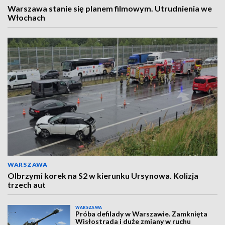
Warszawa stanie się planem filmowym. Utrudnienia we
Włochach
WARSZAWA
Olbrzymi korek na S2 w kierunku Ursynowa. Kolizja
trzech aut
WARSZAWA
Próba defilady w Warszawie. Zamknięta
Wisłostrada i duże zmiany w ruchu