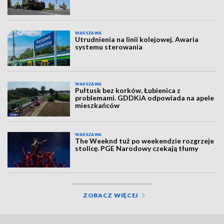
WARSZAWA
Utrudnienia na linii kolejowej. Awaria
systemu sterowania
WARSZAWA
Pułtusk bez korków, Łubienica z
problemami. GDDKiA odpowiada na apele
mieszkańców
WARSZAWA
The Weeknd tuż po weekendzie rozgrzeje
stolicę. PGE Narodowy czekają tłumy
ZOBACZ WIĘCEJ