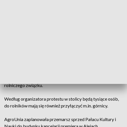
Morawiecki.
Policja zablokowała oba pasy - wjazdowy i wyjazdowy z
miasta na ul. Kasprzaka przy Ordona.
Lider AgroUnii Michał Kołodziejczak powiedział na miejscu
dziennikarzom, że do Warszawy na protest przyjechali
wściekli rolnicy. - Wszystko drożeje, drożeją nawozy,
sadownicy z Grójca sprzedają swoje jabłka poniżej kosztów
produkcji - po 60 groszy, podczas gdy w sklepach ich cena
wynosi 3 zł 60 groszy. Rząd nie chce z nimi rozmawiać,
musimy protestować, żeby się z nami liczyli - powiedział lider
rolniczego związku.
Według organizatora protestu w stolicy będą tysiące osób,
do rolników mają się również przyłączyć m.in. górnicy.
AgroUnia zaplanowała przemarsz sprzed Pałacu Kultury i
Nauki do budynku kancelarii premiera w Alejach