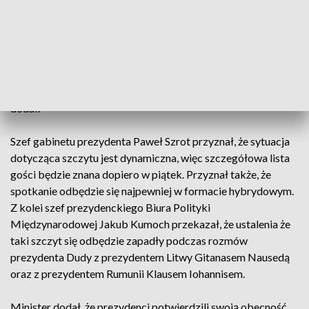
odniósł się w czwartkowym orędziu prezydent Andrzej Duda
mówiąc, że Polska jest w stałym kontakcie z sojusznikami z
NATO. - W Warszawie odbędzie się spotkanie państw
naszego regionu, a w Brukseli specjalny szczyt Sojuszu
Północnoatlantyckiego - powiedział. - Jesteśmy zjednoczeni,
by zapewnić bezpieczeństwo wszystkim krajom sojuszu -
dodał.
Szef gabinetu prezydenta Paweł Szrot przyznał, że sytuacja
dotycząca szczytu jest dynamiczna, więc szczegółowa lista
gości będzie znana dopiero w piątek. Przyznał także, że
spotkanie odbędzie się najpewniej w formacie hybrydowym.
Z kolei szef prezydenckiego Biura Polityki
Międzynarodowej Jakub Kumoch przekazał, że ustalenia że
taki szczyt się odbędzie zapadły podczas rozmów
prezydenta Dudy z prezydentem Litwy Gitanasem Nausedą
oraz z prezydentem Rumunii Klausem Iohannisem.
Minister dodał, że prezydenci potwierdzili swoją obecność.