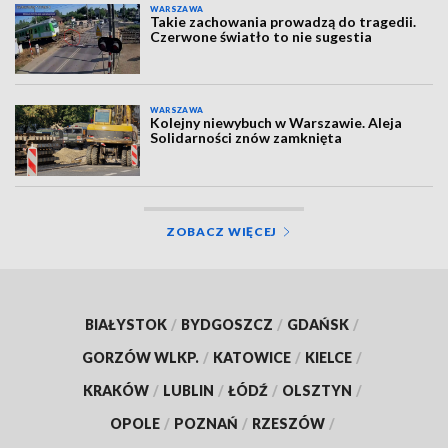
WARSZAWA
Takie zachowania prowadzą do tragedii.
Czerwone światło to nie sugestia
WARSZAWA
Kolejny niewybuch w Warszawie. Aleja
Solidarności znów zamknięta
ZOBACZ WIĘCEJ
BIAŁYSTOK
/
BYDGOSZCZ
/
GDAŃSK
/
GORZÓW WLKP.
/
KATOWICE
/
KIELCE
/
KRAKÓW
/
LUBLIN
/
ŁÓDŹ
/
OLSZTYN
/
OPOLE
/
POZNAŃ
/
RZESZÓW
/