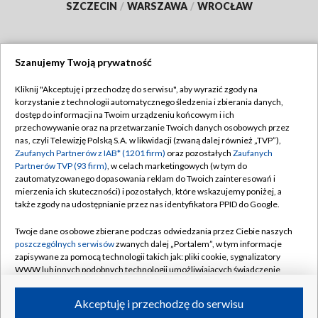
SZCZECIN
/
WARSZAWA
/
WROCŁAW
Szanujemy Twoją prywatność
Dołącz do nas:
Kliknij "Akceptuję i przechodzę do serwisu", aby wyrazić zgody na
korzystanie z technologii automatycznego śledzenia i zbierania danych,
TVP
dostęp do informacji na Twoim urządzeniu końcowym i ich
Abonament TVP
przechowywanie oraz na przetwarzanie Twoich danych osobowych przez
Regulamin TVP
nas, czyli Telewizję Polską S.A. w likwidacji (zwaną dalej również „TVP”),
Emisja w TVP
Polityka prywatności
Zaufanych Partnerów z IAB* (1201 firm)
oraz pozostałych
Zaufanych
Partnerów TVP (93 firm)
, w celach marketingowych (w tym do
Centrum informacji TVP
Moje zgody
zautomatyzowanego dopasowania reklam do Twoich zainteresowań i
mierzenia ich skuteczności) i pozostałych, które wskazujemy poniżej, a
Naziemna Telewizja Cyfrowa
Pomoc
także zgody na udostępnianie przez nas identyfikatora PPID do Google.
Sklep TVP
Biuro reklamy
Twoje dane osobowe zbierane podczas odwiedzania przez Ciebie naszych
Rada Programowa
Kontakt
poszczególnych serwisów
zwanych dalej „Portalem”, w tym informacje
zapisywane za pomocą technologii takich jak: pliki cookie, sygnalizatory
System NOS
WWW lub innych podobnych technologii umożliwiających świadczenie
dopasowanych i bezpiecznych usług, personalizację treści oraz reklam,
Informacje o nadawcy
Kanały
udostępnianie funkcji mediów społecznościowych oraz analizowanie
Akceptuję i przechodzę do serwisu
ruchu w Internecie.
Program dla prasy