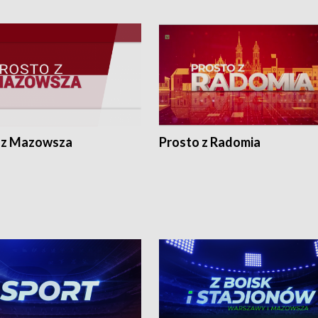
 z Mazowsza
Prosto z Radomia