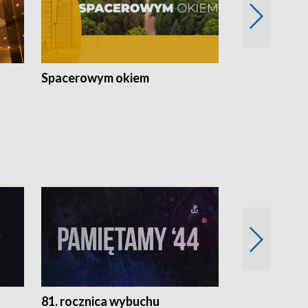
Spacerowym okiem
Filmowe spo
81. rocznica wybuchu
Retro Wawa