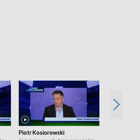
Piotr Kosiorowski
Tomasz Mat