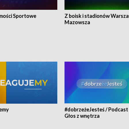
ości Sportowe
Z boisk i stadionów Warsza
Mazowsza
jemy
#dobrzeżeJesteś / Podcast 
Głos z wnętrza