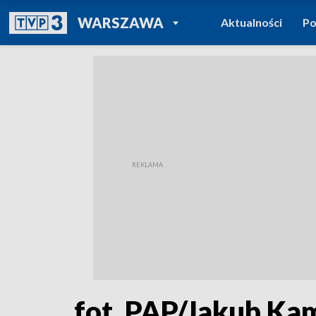
POWRÓT DO
WARSZAWA
Aktualności
Po
TVP REGIONY
fot. PAP/Jakub Ka