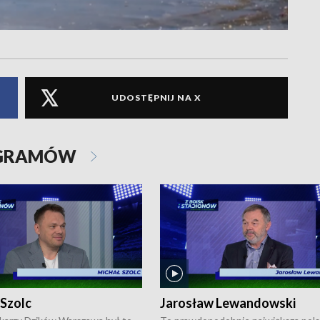
UDOSTĘPNIJ NA X
OGRAMÓW
 Szolc
Jarosław Lewandowski