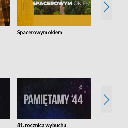
Spacerowym okiem
Filmowe spo
81. rocznica wybuchu
Retro Wawa