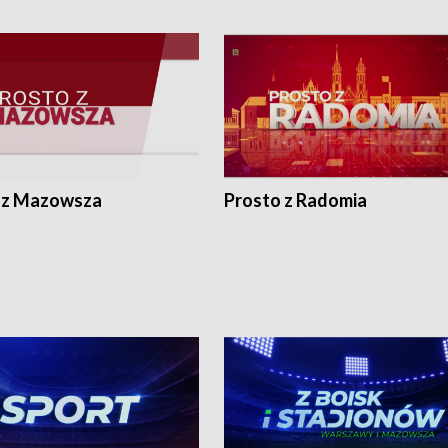
 z Mazowsza
Prosto z Radomia