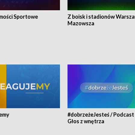
ości Sportowe
Z boisk i stadionów Warsza
Mazowsza
jemy
#dobrzeżeJesteś / Podcast 
Głos z wnętrza