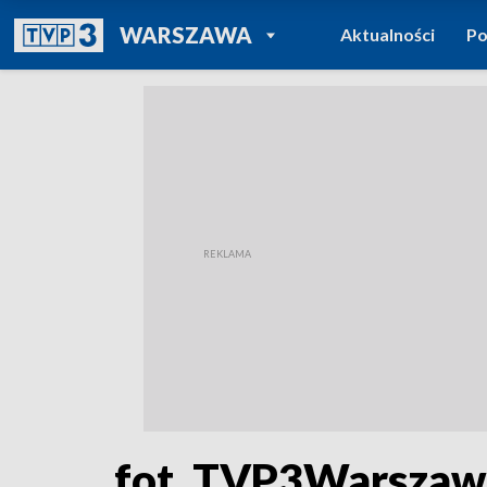
POWRÓT DO
WARSZAWA
Aktualności
Po
TVP REGIONY
fot. TVP3Warszaw