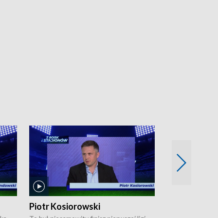
Piotr Kosiorowski
Tomasz Mat