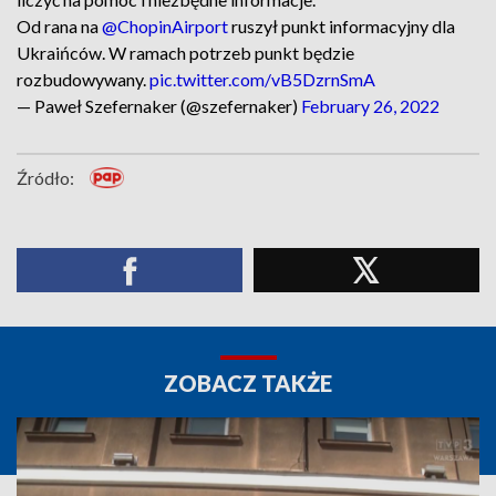
Od rana na
@ChopinAirport
ruszył punkt informacyjny dla
Ukraińców. W ramach potrzeb punkt będzie
rozbudowywany.
pic.twitter.com/vB5DzrnSmA
— Paweł Szefernaker (@szefernaker)
February 26, 2022
Źródło:
ZOBACZ TAKŻE