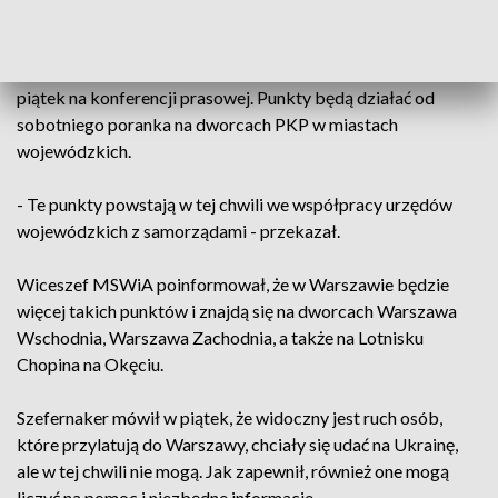
O tym, że powstaną punkty informacyjne dla obywateli
Ukrain, którzy uciekają przed wojną, wiceminister mówił w
piątek na konferencji prasowej. Punkty będą działać od
sobotniego poranka na dworcach PKP w miastach
wojewódzkich.
- Te punkty powstają w tej chwili we współpracy urzędów
wojewódzkich z samorządami - przekazał.
Wiceszef MSWiA poinformował, że w Warszawie będzie
więcej takich punktów i znajdą się na dworcach Warszawa
Wschodnia, Warszawa Zachodnia, a także na Lotnisku
Chopina na Okęciu.
Szefernaker mówił w piątek, że widoczny jest ruch osób,
które przylatują do Warszawy, chciały się udać na Ukrainę,
ale w tej chwili nie mogą. Jak zapewnił, również one mogą
liczyć na pomoc i niezbędne informacje.