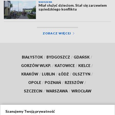
WARSZAWA
Miał służyć dzieciom. Stał się zarzewiem
sąsiedzkiego konfliktu
ZOBACZ WIĘCEJ
BIAŁYSTOK
/
BYDGOSZCZ
/
GDAŃSK
/
GORZÓW WLKP.
/
KATOWICE
/
KIELCE
/
KRAKÓW
/
LUBLIN
/
ŁÓDŹ
/
OLSZTYN
/
OPOLE
/
POZNAŃ
/
RZESZÓW
/
SZCZECIN
/
WARSZAWA
/
WROCŁAW
Szanujemy Twoją prywatność