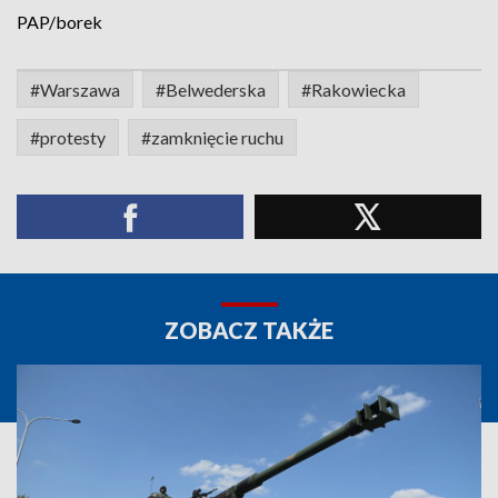
PAP/borek
#Warszawa
#Belwederska
#Rakowiecka
#protesty
#zamknięcie ruchu
ZOBACZ TAKŻE