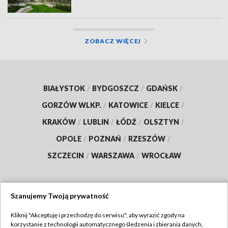
ZOBACZ WIĘCEJ
BIAŁYSTOK
/
BYDGOSZCZ
/
GDAŃSK
/
GORZÓW WLKP.
/
KATOWICE
/
KIELCE
/
KRAKÓW
/
LUBLIN
/
ŁÓDŹ
/
OLSZTYN
/
OPOLE
/
POZNAŃ
/
RZESZÓW
/
SZCZECIN
/
WARSZAWA
/
WROCŁAW
Szanujemy Twoją prywatność
Dołącz do nas:
Kliknij "Akceptuję i przechodzę do serwisu", aby wyrazić zgody na
korzystanie z technologii automatycznego śledzenia i zbierania danych,
TVP