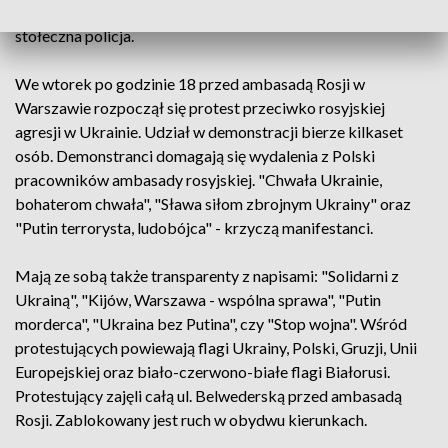
miejscu, dbając o bezpieczeństwo - napisała na Twitterze
stołeczna policja.
We wtorek po godzinie 18 przed ambasadą Rosji w
Warszawie rozpoczął się protest przeciwko rosyjskiej
agresji w Ukrainie. Udział w demonstracji bierze kilkaset
osób. Demonstranci domagają się wydalenia z Polski
pracowników ambasady rosyjskiej. "Chwała Ukrainie,
bohaterom chwała", "Sława siłom zbrojnym Ukrainy" oraz
"Putin terrorysta, ludobójca" - krzyczą manifestanci.
Mają ze sobą także transparenty z napisami: "Solidarni z
Ukrainą", "Kijów, Warszawa - wspólna sprawa", "Putin
morderca", "Ukraina bez Putina", czy "Stop wojna". Wśród
protestujących powiewają flagi Ukrainy, Polski, Gruzji, Unii
Europejskiej oraz biało-czerwono-białe flagi Białorusi.
Protestujący zajęli całą ul. Belwederską przed ambasadą
Rosji. Zablokowany jest ruch w obydwu kierunkach.