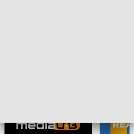
Plebiscyt Najlepsi Sportowcy
Wiadomości 
Warszawy 2025
SPOŁECZEŃSTWO