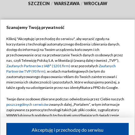
SZCZECIN
/
WARSZAWA
/
WROCŁAW
Szanujemy Twoją prywatność
Dołącz do nas:
Kliknij "Akceptuję i przechodzę do serwisu", aby wyrazić zgody na
korzystanie z technologii automatycznego śledzenia i zbierania danych,
TVP
dostęp do informacji na Twoim urządzeniu końcowym i ich
Abonament TVP
przechowywanie oraz na przetwarzanie Twoich danych osobowych przez
Regulamin TVP
nas, czyli Telewizję Polską S.A. w likwidacji (zwaną dalej również „TVP”),
Emisja w TVP
Zaufanych Partnerów z IAB* (1201 firm)
oraz pozostałych
Zaufanych
Polityka prywatności
Partnerów TVP (93 firm)
, w celach marketingowych (w tym do
Centrum informacji TVP
Moje zgody
zautomatyzowanego dopasowania reklam do Twoich zainteresowań i
mierzenia ich skuteczności) i pozostałych, które wskazujemy poniżej, a
Naziemna Telewizja Cyfrowa
Pomoc
także zgody na udostępnianie przez nas identyfikatora PPID do Google.
Sklep TVP
Biuro reklamy
Twoje dane osobowe zbierane podczas odwiedzania przez Ciebie naszych
Rada Programowa
poszczególnych serwisów
zwanych dalej „Portalem”, w tym informacje
Kontakt
zapisywane za pomocą technologii takich jak: pliki cookie, sygnalizatory
System NOS
WWW lub innych podobnych technologii umożliwiających świadczenie
dopasowanych i bezpiecznych usług, personalizację treści oraz reklam,
Informacje o nadawcy
Kanały
udostępnianie funkcji mediów społecznościowych oraz analizowanie
Akceptuję i przechodzę do serwisu
ruchu w Internecie.
Program dla prasy