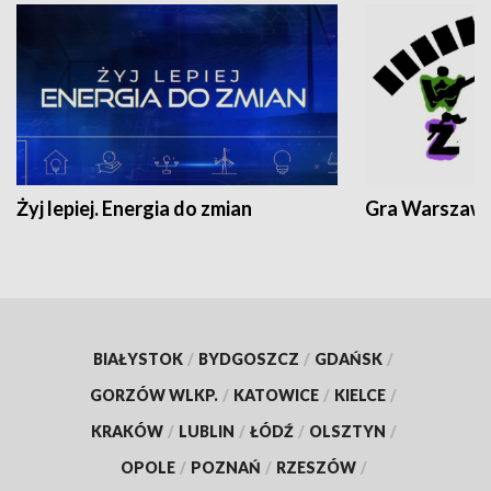
Żyj lepiej. Energia do zmian
Gra Warszaw
BIAŁYSTOK
/
BYDGOSZCZ
/
GDAŃSK
/
GORZÓW WLKP.
/
KATOWICE
/
KIELCE
/
KRAKÓW
/
LUBLIN
/
ŁÓDŹ
/
OLSZTYN
/
OPOLE
/
POZNAŃ
/
RZESZÓW
/