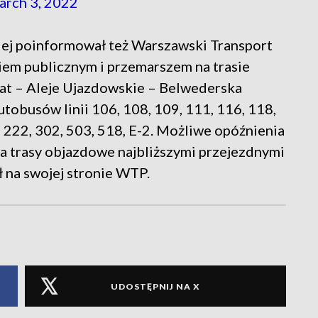
rch 3, 2022
iej poinformował też Warszawski Transport
em publicznym i przemarszem na trasie
t – Aleje Ujazdowskie – Belwederska
tobusów linii 106, 108, 109, 111, 116, 118,
, 222, 302, 503, 518, E-2. Możliwe opóźnienia
 na trasy objazdowe najbliższymi przejezdnymi
 na swojej stronie WTP.
UDOSTĘPNIJ NA X