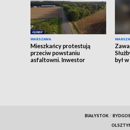
WARSZAWA
WARSZ
Mieszkańcy protestują
Zawal
przeciw powstaniu
Służb
asfaltowni. Inwestor
był w
odpiera zarzuty
BIAŁYSTOK
/
BYDGO
OLSZTY