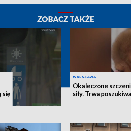
ZOBACZ TAKŻE
WARSZAWA
Okaleczone szczeni
 się
siły. Trwa poszukiw