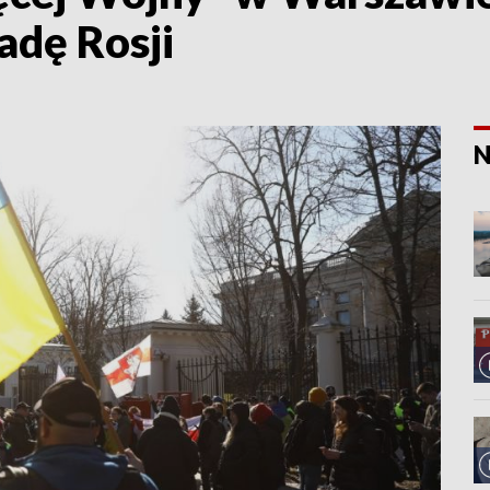
adę Rosji
N