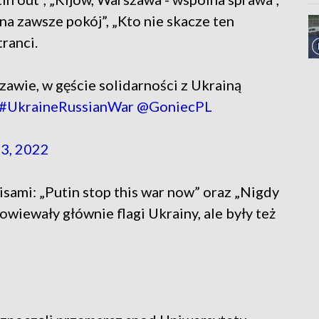
 na zawsze pokój”, „Kto nie skacze ten
ranci.
zawie, w gęście solidarności z Ukrainą
#UkraineRussianWar
@GoniecPL
3, 2022
isami: „Putin stop this war now” oraz „Nigdy
wiewały głównie flagi Ukrainy, ale były też