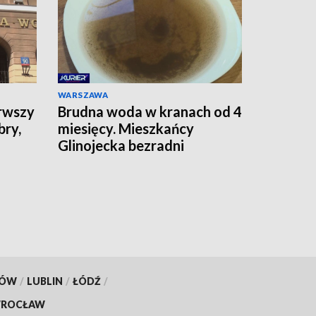
WARSZAWA
rwszy
Brudna woda w kranach od 4
bry,
miesięcy. Mieszkańcy
Glinojecka bezradni
KÓW
/
LUBLIN
/
ŁÓDŹ
/
ROCŁAW