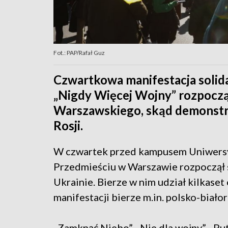
Fot.: PAP/Rafał Guz
Czwartkowa manifestacja solid
„Nigdy Więcej Wojny” rozpocz
Warszawskiego, skąd demonstra
Rosji.
W czwartek przed kampusem Uniwers
Przedmieściu w Warszawie rozpoczął si
Ukrainie. Bierze w nim udział kilkaset
manifestacji bierze m.in. polsko-biało
„Zamknąć Niebo”, „Nie dla wojny”, „Put