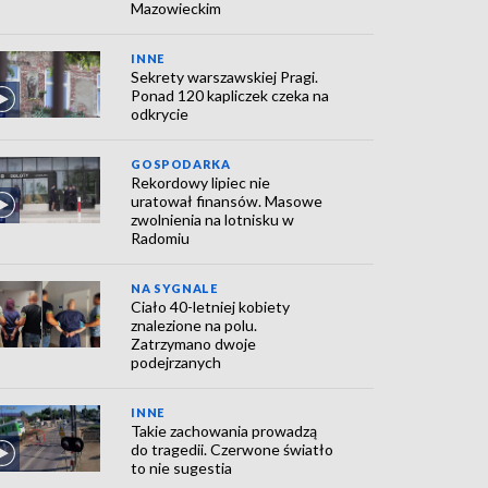
Mazowieckim
INNE
Sekrety warszawskiej Pragi.
Ponad 120 kapliczek czeka na
odkrycie
GOSPODARKA
Rekordowy lipiec nie
uratował finansów. Masowe
zwolnienia na lotnisku w
Radomiu
NA SYGNALE
Ciało 40-letniej kobiety
znalezione na polu.
Zatrzymano dwoje
podejrzanych
INNE
Takie zachowania prowadzą
do tragedii. Czerwone światło
to nie sugestia