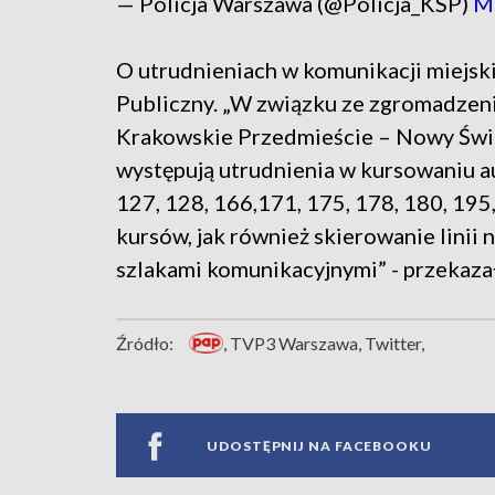
— Policja Warszawa (@Policja_KSP)
Ma
O utrudnieniach w komunikacji miejsk
Publiczny. „W związku ze zgromadzeni
Krakowskie Przedmieście – Nowy Świa
występują utrudnienia w kursowaniu au
127, 128, 166,171, 175, 178, 180, 195
kursów, jak również skierowanie linii
szlakami komunikacyjnymi” - przekazał
Źródło:
, TVP3 Warszawa, Twitter,
UDOSTĘPNIJ NA FACEBOOKU