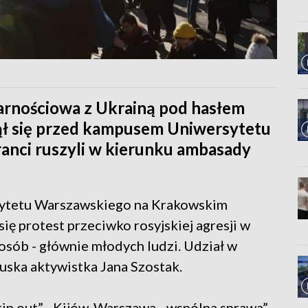
arnościowa z Ukrainą pod hasłem
ął się przed kampusem Uniwersytetu
nci ruszyli w kierunku ambasady
ytetu Warszawskiego na Krakowskim
ę protest przeciwko rosyjskiej agresji w
 osób - głównie młodych ludzi. Udział w
ruska aktywistka Jana Szostak.
in out”, „Kijów, Warszawa - wspólna sprawa”,