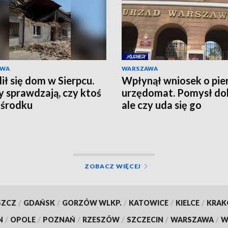
AWA
WARSZAWA
ił się dom w Sierpcu.
Wpłynął wniosek o pie
y sprawdzają, czy ktoś
urzędomat. Pomysł do
 środku
ale czy uda się go
zrealizować?
ZOBACZ WIĘCEJ
SZCZ
/
GDAŃSK
/
GORZÓW WLKP.
/
KATOWICE
/
KIELCE
/
KRA
N
/
OPOLE
/
POZNAŃ
/
RZESZÓW
/
SZCZECIN
/
WARSZAWA
/
W