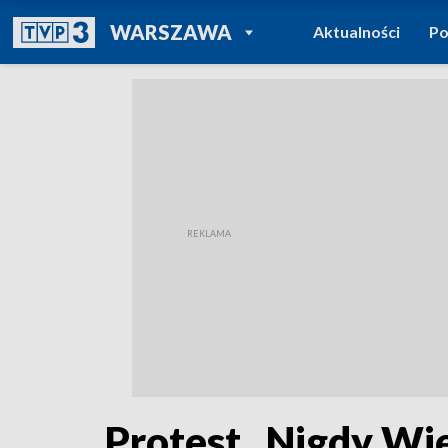
POWRÓT DO
WARSZAWA
Aktualności
Po
TVP REGIONY
Protest „Nigdy Wi