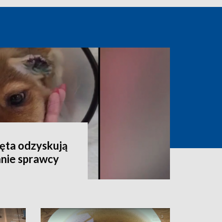
ęta odzyskują
anie sprawcy