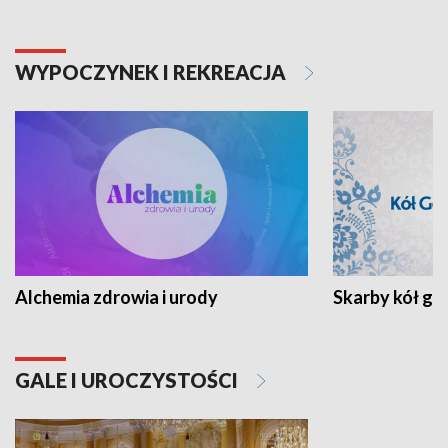
WYPOCZYNEK I REKREACJA
Alchemia zdrowia i urody
Skarby kół go
GALE I UROCZYSTOŚCI