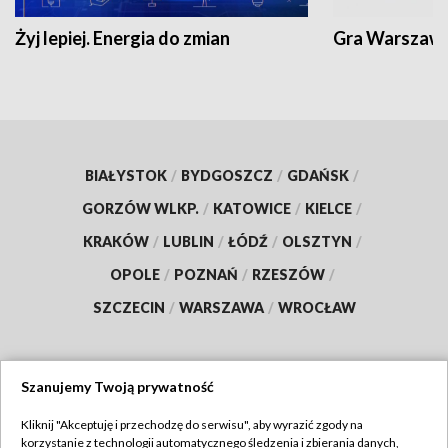
Żyj lepiej. Energia do zmian
Gra Warszaw
BIAŁYSTOK
/
BYDGOSZCZ
/
GDAŃSK
/
GORZÓW WLKP.
/
KATOWICE
/
KIELCE
/
KRAKÓW
/
LUBLIN
/
ŁÓDŹ
/
OLSZTYN
/
OPOLE
/
POZNAŃ
/
RZESZÓW
/
SZCZECIN
/
WARSZAWA
/
WROCŁAW
Szanujemy Twoją prywatność
Dołącz do nas:
Kliknij "Akceptuję i przechodzę do serwisu", aby wyrazić zgody na
korzystanie z technologii automatycznego śledzenia i zbierania danych,
TVP