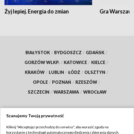
Żyj lepiej. Energia do zmian
Gra Warszaw
BIAŁYSTOK
/
BYDGOSZCZ
/
GDAŃSK
/
GORZÓW WLKP.
/
KATOWICE
/
KIELCE
/
KRAKÓW
/
LUBLIN
/
ŁÓDŹ
/
OLSZTYN
/
OPOLE
/
POZNAŃ
/
RZESZÓW
/
SZCZECIN
/
WARSZAWA
/
WROCŁAW
Szanujemy Twoją prywatność
Dołącz do nas:
Kliknij "Akceptuję i przechodzę do serwisu", aby wyrazić zgody na
korzystanie z technologii automatycznego śledzenia i zbierania danych,
TVP