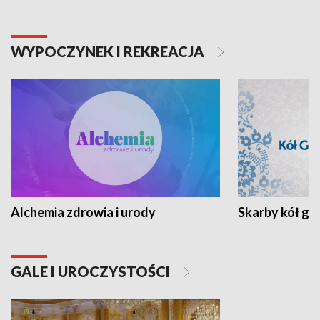
WYPOCZYNEK I REKREACJA
Alchemia zdrowia i urody
Skarby kół go
GALE I UROCZYSTOŚCI