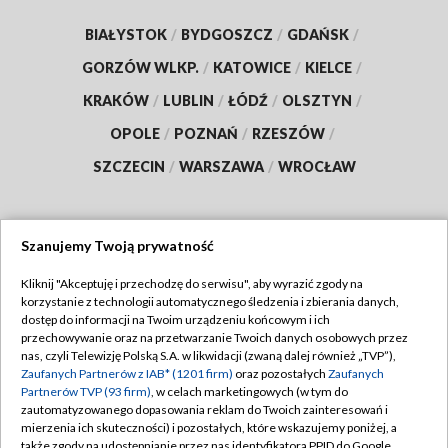
BIAŁYSTOK
/
BYDGOSZCZ
/
GDAŃSK
/
GORZÓW WLKP.
/
KATOWICE
/
KIELCE
/
KRAKÓW
/
LUBLIN
/
ŁÓDŹ
/
OLSZTYN
/
OPOLE
/
POZNAŃ
/
RZESZÓW
/
SZCZECIN
/
WARSZAWA
/
WROCŁAW
Szanujemy Twoją prywatność
Dołącz do nas:
Kliknij "Akceptuję i przechodzę do serwisu", aby wyrazić zgody na
korzystanie z technologii automatycznego śledzenia i zbierania danych,
TVP
dostęp do informacji na Twoim urządzeniu końcowym i ich
Abonament TVP
przechowywanie oraz na przetwarzanie Twoich danych osobowych przez
Regulamin TVP
nas, czyli Telewizję Polską S.A. w likwidacji (zwaną dalej również „TVP”),
Emisja w TVP
Polityka prywatności
Zaufanych Partnerów z IAB* (1201 firm)
oraz pozostałych
Zaufanych
Partnerów TVP (93 firm)
, w celach marketingowych (w tym do
Centrum informacji TVP
Moje zgody
zautomatyzowanego dopasowania reklam do Twoich zainteresowań i
mierzenia ich skuteczności) i pozostałych, które wskazujemy poniżej, a
Naziemna Telewizja Cyfrowa
Pomoc
także zgody na udostępnianie przez nas identyfikatora PPID do Google.