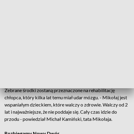
miarę wytrzymałości. - Trenowałam, żeby zająć chociaż 5
miejsce - powiedziała uczestniczka. - Staram się biegać raz w
tygodniu, jak czas pozwala. Trenuję boks. Przyszłam z synem
wspierać akcję dla Mikusia - dodała mieszkanka Nowego
Dworu Mazowieckiego. - Uprawiamy sport z całą rodziną,
bo uważamy, że sport to zdrowie. Szczególnie, że można
wesprzeć akcję charytatywną - powiedział inny mieszkaniec.
- Chcemy wystartować, żeby pomóc, przy okazji
rywalizujemy - zaznaczył uczestnik biegu.
W sumie na starcie Biegu dla Mikusia stanęło ponad 100
osób. Ośmioletni Mikołaj z rodziną kibicował biegaczom.
Zebrane środki zostaną przeznaczone na rehabilitację
chłopca, który kilka lat temu miał udar mózgu. - Mikołaj jest
wspaniałym dzieckiem, które walczy o zdrowie. Walczy od 2
lat i najważniejsze, że nie poddaje się. Cały czas idzie do
przodu - powiedział Michał Kamiński, tata Mikołaja.
Rozbiegamy Nowy Dwór