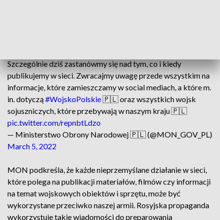
uczula na publikacje związane z działalnością naszego
wojska. Chodzi o powstrzymanie się od publikacji zdjęć
wojskowych kolumn, niepublikowanie informacji o
lądowaniach samolotów wojskowych czy informacjach o
datach i miejscach przemieszczania się naszych żołnierzy.
Szczególnie dziś zastanówmy się nad tym, co i kiedy
publikujemy w sieci. Zwracajmy uwagę przede wszystkim na
informacje, które zamieszczamy w social mediach, a które m.
in. dotyczą
#WojskoPolskie
🇵🇱 oraz wszystkich wojsk
sojuszniczych, które przebywają w naszym kraju 🇵🇱
pic.twitter.com/repnbtLdzo
— Ministerstwo Obrony Narodowej 🇵🇱 (@MON_GOV_PL)
March 5, 2022
MON podkreśla, że każde nieprzemyślane działanie w sieci,
które polega na publikacji materiałów, filmów czy informacji
na temat wojskowych obiektów i sprzętu, może być
wykorzystane przeciwko naszej armii. Rosyjska propaganda
wykorzystuje takie wiadomości do preparowania