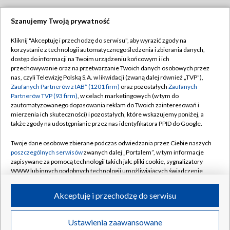
Szanujemy Twoją prywatność
Dołącz do nas:
Kliknij "Akceptuję i przechodzę do serwisu", aby wyrazić zgody na
korzystanie z technologii automatycznego śledzenia i zbierania danych,
TVP
dostęp do informacji na Twoim urządzeniu końcowym i ich
Abonament TVP
przechowywanie oraz na przetwarzanie Twoich danych osobowych przez
Regulamin TVP
nas, czyli Telewizję Polską S.A. w likwidacji (zwaną dalej również „TVP”),
Emisja w TVP
Polityka prywatności
Zaufanych Partnerów z IAB* (1201 firm)
oraz pozostałych
Zaufanych
Partnerów TVP (93 firm)
, w celach marketingowych (w tym do
Centrum informacji TVP
Moje zgody
zautomatyzowanego dopasowania reklam do Twoich zainteresowań i
mierzenia ich skuteczności) i pozostałych, które wskazujemy poniżej, a
Naziemna Telewizja Cyfrowa
Pomoc
także zgody na udostępnianie przez nas identyfikatora PPID do Google.
Sklep TVP
Biuro reklamy
Twoje dane osobowe zbierane podczas odwiedzania przez Ciebie naszych
Rada Programowa
Kontakt
poszczególnych serwisów
zwanych dalej „Portalem”, w tym informacje
zapisywane za pomocą technologii takich jak: pliki cookie, sygnalizatory
System NOS
WWW lub innych podobnych technologii umożliwiających świadczenie
dopasowanych i bezpiecznych usług, personalizację treści oraz reklam,
Informacje o nadawcy
Kanały
udostępnianie funkcji mediów społecznościowych oraz analizowanie
Akceptuję i przechodzę do serwisu
ruchu w Internecie.
Program dla prasy
©2026 Telewizja Polska S.A. w likwidacji
Biuro Reklamy
Twoje dane osobowe zbierane podczas odwiedzania przez Ciebie
Ustawienia zaawansowane
poszczególnych serwisów
na Portalu, takie jak adresy IP, identyfikatory