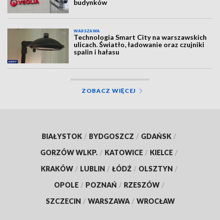
budynków
WARSZAWA
Technologia Smart City na warszawskich
ulicach. Światło, ładowanie oraz czujniki
spalin i hałasu
ZOBACZ WIĘCEJ
BIAŁYSTOK
/
BYDGOSZCZ
/
GDAŃSK
/
GORZÓW WLKP.
/
KATOWICE
/
KIELCE
/
KRAKÓW
/
LUBLIN
/
ŁÓDŹ
/
OLSZTYN
/
OPOLE
/
POZNAŃ
/
RZESZÓW
/
SZCZECIN
/
WARSZAWA
/
WROCŁAW