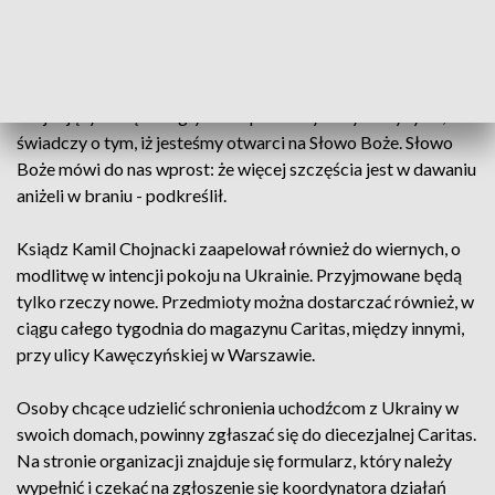
Już dzisiaj pragnę podziękować za wszystkie przekazane
dary. Ta wielka wrażliwość społeczna, którą szczególnie
obserwujemy teraz, ten zryw, który poruszył nasze serca, ta
gotowość dzielenia się z osobami potrzebującymi,
znajdującymi się w nagłym i nieprzewidywanym kryzysie,
świadczy o tym, iż jesteśmy otwarci na Słowo Boże. Słowo
Boże mówi do nas wprost: że więcej szczęścia jest w dawaniu
aniżeli w braniu - podkreślił.
Ksiądz Kamil Chojnacki zaapelował również do wiernych, o
modlitwę w intencji pokoju na Ukrainie. Przyjmowane będą
tylko rzeczy nowe. Przedmioty można dostarczać również, w
ciągu całego tygodnia do magazynu Caritas, między innymi,
przy ulicy Kawęczyńskiej w Warszawie.
Osoby chcące udzielić schronienia uchodźcom z Ukrainy w
swoich domach, powinny zgłaszać się do diecezjalnej Caritas.
Na stronie organizacji znajduje się formularz, który należy
wypełnić i czekać na zgłoszenie się koordynatora działań