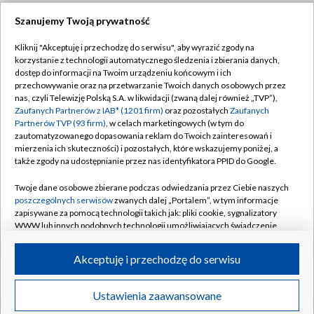
Szanujemy Twoją prywatność
Dołącz do nas:
Kliknij "Akceptuję i przechodzę do serwisu", aby wyrazić zgody na
korzystanie z technologii automatycznego śledzenia i zbierania danych,
TVP
dostęp do informacji na Twoim urządzeniu końcowym i ich
Abonament TVP
przechowywanie oraz na przetwarzanie Twoich danych osobowych przez
Regulamin TVP
nas, czyli Telewizję Polską S.A. w likwidacji (zwaną dalej również „TVP”),
Emisja w TVP
Polityka prywatności
Zaufanych Partnerów z IAB* (1201 firm)
oraz pozostałych
Zaufanych
Partnerów TVP (93 firm)
, w celach marketingowych (w tym do
Centrum informacji TVP
Moje zgody
zautomatyzowanego dopasowania reklam do Twoich zainteresowań i
mierzenia ich skuteczności) i pozostałych, które wskazujemy poniżej, a
Naziemna Telewizja Cyfrowa
Pomoc
także zgody na udostępnianie przez nas identyfikatora PPID do Google.
Sklep TVP
Biuro reklamy
Twoje dane osobowe zbierane podczas odwiedzania przez Ciebie naszych
Rada Programowa
Kontakt
poszczególnych serwisów
zwanych dalej „Portalem”, w tym informacje
zapisywane za pomocą technologii takich jak: pliki cookie, sygnalizatory
System NOS
WWW lub innych podobnych technologii umożliwiających świadczenie
dopasowanych i bezpiecznych usług, personalizację treści oraz reklam,
Informacje o nadawcy
Kanały
udostępnianie funkcji mediów społecznościowych oraz analizowanie
Akceptuję i przechodzę do serwisu
ruchu w Internecie.
Program dla prasy
©2026 Telewizja Polska S.A. w likwidacji
Biuro Reklamy
Twoje dane osobowe zbierane podczas odwiedzania przez Ciebie
Ustawienia zaawansowane
poszczególnych serwisów
na Portalu, takie jak adresy IP, identyfikatory
Ogłoszenie przetargowe