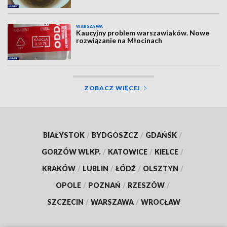
WARSZAWA
Kaucyjny problem warszawiaków. Nowe
rozwiązanie na Młocinach
ZOBACZ WIĘCEJ
BIAŁYSTOK
/
BYDGOSZCZ
/
GDAŃSK
/
GORZÓW WLKP.
/
KATOWICE
/
KIELCE
/
KRAKÓW
/
LUBLIN
/
ŁÓDŹ
/
OLSZTYN
/
OPOLE
/
POZNAŃ
/
RZESZÓW
/
SZCZECIN
/
WARSZAWA
/
WROCŁAW