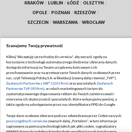
KRAKÓW
/
LUBLIN
/
ŁÓDŹ
/
OLSZTYN
/
OPOLE
/
POZNAŃ
/
RZESZÓW
/
SZCZECIN
/
WARSZAWA
/
WROCŁAW
Szanujemy Twoją prywatność
Dołącz do nas:
Kliknij "Akceptuję i przechodzę do serwisu", aby wyrazić zgody na
korzystanie z technologii automatycznego śledzenia i zbierania danych,
TVP
dostęp do informacji na Twoim urządzeniu końcowym i ich
Abonament TVP
przechowywanie oraz na przetwarzanie Twoich danych osobowych przez
Regulamin TVP
nas, czyli Telewizję Polską S.A. w likwidacji (zwaną dalej również „TVP”),
Emisja w TVP
Zaufanych Partnerów z IAB* (1201 firm)
oraz pozostałych
Zaufanych
Polityka prywatności
Partnerów TVP (93 firm)
, w celach marketingowych (w tym do
Centrum informacji TVP
Moje zgody
zautomatyzowanego dopasowania reklam do Twoich zainteresowań i
mierzenia ich skuteczności) i pozostałych, które wskazujemy poniżej, a
Naziemna Telewizja Cyfrowa
Pomoc
także zgody na udostępnianie przez nas identyfikatora PPID do Google.
Sklep TVP
Biuro reklamy
Twoje dane osobowe zbierane podczas odwiedzania przez Ciebie naszych
Rada Programowa
poszczególnych serwisów
zwanych dalej „Portalem”, w tym informacje
Kontakt
zapisywane za pomocą technologii takich jak: pliki cookie, sygnalizatory
System NOS
WWW lub innych podobnych technologii umożliwiających świadczenie