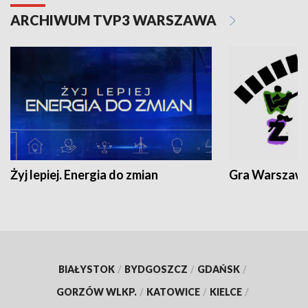
ARCHIWUM TVP3 WARSZAWA
Żyj lepiej. Energia do zmian
Gra Warszaw
BIAŁYSTOK
/
BYDGOSZCZ
/
GDAŃSK
/
GORZÓW WLKP.
/
KATOWICE
/
KIELCE
/