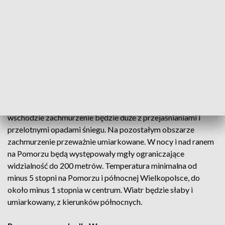
Temperatura od -2°C do 6°C.
Wiatr słaby i umiarkowany, na wybrzeżu dość silny i
porywisty. W Sudetach porywy do 60km/h; w górach lokalnie
zawieje i zamiecie.
pic.twitter.com/3j9le0NF3m
— IMGW-PIB METEO POLSKA (@IMGWmeteo)
March 7,
2022
W nocy z poniedziałku na wtorek na południu kraju i
wschodzie zachmurzenie będzie duże z przejaśnianiami i
przelotnymi opadami śniegu. Na pozostałym obszarze
zachmurzenie przeważnie umiarkowane. W nocy i nad ranem
na Pomorzu będą występowały mgły ograniczające
widzialność do 200 metrów. Temperatura minimalna od
minus 5 stopni na Pomorzu i północnej Wielkopolsce, do
około minus 1 stopnia w centrum. Wiatr będzie słaby i
umiarkowany, z kierunków północnych.