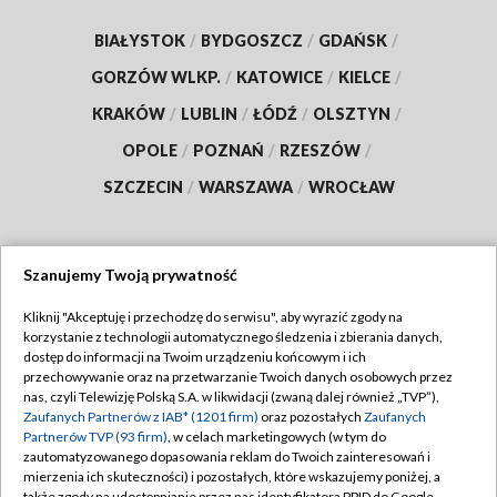
BIAŁYSTOK
/
BYDGOSZCZ
/
GDAŃSK
/
GORZÓW WLKP.
/
KATOWICE
/
KIELCE
/
KRAKÓW
/
LUBLIN
/
ŁÓDŹ
/
OLSZTYN
/
OPOLE
/
POZNAŃ
/
RZESZÓW
/
SZCZECIN
/
WARSZAWA
/
WROCŁAW
Szanujemy Twoją prywatność
Dołącz do nas:
Kliknij "Akceptuję i przechodzę do serwisu", aby wyrazić zgody na
korzystanie z technologii automatycznego śledzenia i zbierania danych,
TVP
dostęp do informacji na Twoim urządzeniu końcowym i ich
Abonament TVP
przechowywanie oraz na przetwarzanie Twoich danych osobowych przez
Regulamin TVP
nas, czyli Telewizję Polską S.A. w likwidacji (zwaną dalej również „TVP”),
Emisja w TVP
Polityka prywatności
Zaufanych Partnerów z IAB* (1201 firm)
oraz pozostałych
Zaufanych
Partnerów TVP (93 firm)
, w celach marketingowych (w tym do
Centrum informacji TVP
Moje zgody
zautomatyzowanego dopasowania reklam do Twoich zainteresowań i
mierzenia ich skuteczności) i pozostałych, które wskazujemy poniżej, a
Naziemna Telewizja Cyfrowa
Pomoc
także zgody na udostępnianie przez nas identyfikatora PPID do Google.