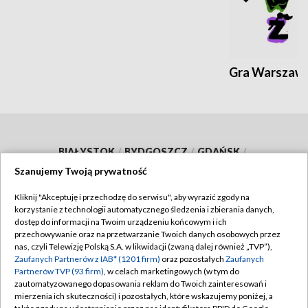
Gra Warszaw
BIAŁYSTOK
/
BYDGOSZCZ
/
GDAŃSK
/
Szanujemy Twoją prywatność
GORZÓW WLKP.
/
KATOWICE
/
KIELCE
/
KRAKÓW
/
LUBLIN
/
ŁÓDŹ
/
OLSZTYN
/
Kliknij "Akceptuję i przechodzę do serwisu", aby wyrazić zgody na
korzystanie z technologii automatycznego śledzenia i zbierania danych,
OPOLE
/
POZNAŃ
/
RZESZÓW
/
dostęp do informacji na Twoim urządzeniu końcowym i ich
przechowywanie oraz na przetwarzanie Twoich danych osobowych przez
SZCZECIN
/
WARSZAWA
/
WROCŁAW
nas, czyli Telewizję Polską S.A. w likwidacji (zwaną dalej również „TVP”),
Zaufanych Partnerów z IAB* (1201 firm)
oraz pozostałych
Zaufanych
Partnerów TVP (93 firm)
, w celach marketingowych (w tym do
zautomatyzowanego dopasowania reklam do Twoich zainteresowań i
mierzenia ich skuteczności) i pozostałych, które wskazujemy poniżej, a
Dołącz do nas: