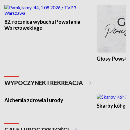
82. rocznica wybuchu Powstania
Warszawskiego
Głosy Powsta
WYPOCZYNEK I REKREACJA
Alchemia zdrowia i urody
Skarby kół go
GALE I UROCZYSTOŚCI