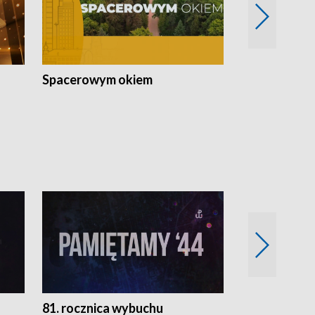
Spacerowym okiem
Filmowe spo
81. rocznica wybuchu
Retro Wawa