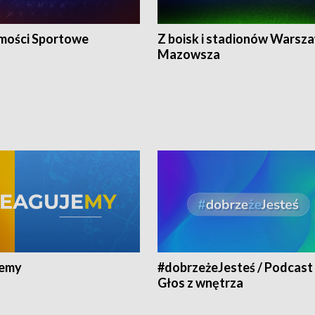
ości Sportowe
Z boisk i stadionów Warsza
Mazowsza
jemy
#dobrzeżeJesteś / Podcast 
Głos z wnętrza