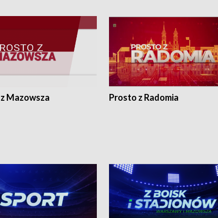
 z Mazowsza
Prosto z Radomia