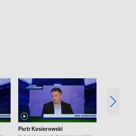
Piotr Kosiorowski
Tomasz Mat