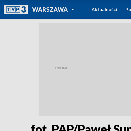
POWRÓT DO
WARSZAWA
Aktualności
Po
TVP REGIONY
fot. PAP/Paweł Su