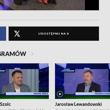
UDOSTĘPNIJ NA X
OGRAMÓW
 Szolc
Jarosław Lewandowski