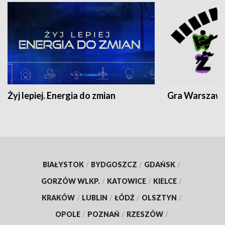
Żyj lepiej. Energia do zmian
Gra Warszaw
BIAŁYSTOK
/
BYDGOSZCZ
/
GDAŃSK
/
GORZÓW WLKP.
/
KATOWICE
/
KIELCE
/
KRAKÓW
/
LUBLIN
/
ŁÓDŹ
/
OLSZTYN
/
OPOLE
/
POZNAŃ
/
RZESZÓW
/