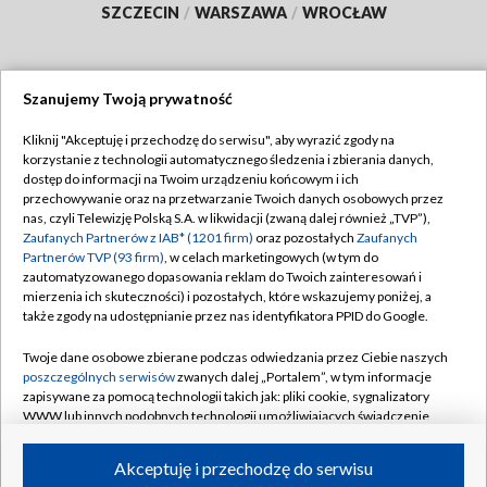
SZCZECIN
/
WARSZAWA
/
WROCŁAW
Szanujemy Twoją prywatność
Dołącz do nas:
Kliknij "Akceptuję i przechodzę do serwisu", aby wyrazić zgody na
korzystanie z technologii automatycznego śledzenia i zbierania danych,
TVP
dostęp do informacji na Twoim urządzeniu końcowym i ich
Abonament TVP
przechowywanie oraz na przetwarzanie Twoich danych osobowych przez
Regulamin TVP
nas, czyli Telewizję Polską S.A. w likwidacji (zwaną dalej również „TVP”),
Emisja w TVP
Zaufanych Partnerów z IAB* (1201 firm)
oraz pozostałych
Zaufanych
Polityka prywatności
Partnerów TVP (93 firm)
, w celach marketingowych (w tym do
Centrum informacji TVP
Moje zgody
zautomatyzowanego dopasowania reklam do Twoich zainteresowań i
mierzenia ich skuteczności) i pozostałych, które wskazujemy poniżej, a
Naziemna Telewizja Cyfrowa
Pomoc
także zgody na udostępnianie przez nas identyfikatora PPID do Google.
Sklep TVP
Biuro reklamy
Twoje dane osobowe zbierane podczas odwiedzania przez Ciebie naszych
Rada Programowa
poszczególnych serwisów
zwanych dalej „Portalem”, w tym informacje
Kontakt
zapisywane za pomocą technologii takich jak: pliki cookie, sygnalizatory
System NOS
WWW lub innych podobnych technologii umożliwiających świadczenie
dopasowanych i bezpiecznych usług, personalizację treści oraz reklam,
Informacje o nadawcy
Kanały
udostępnianie funkcji mediów społecznościowych oraz analizowanie
Akceptuję i przechodzę do serwisu
ruchu w Internecie.
Program dla prasy