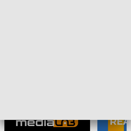
Plebiscyt Najlepsi Sportowcy
Wiadomości 
Warszawy 2025
SPOŁECZEŃSTWO