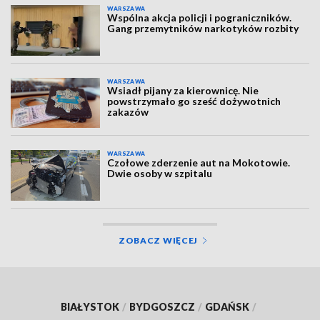
WARSZAWA
Wspólna akcja policji i pograniczników.
Gang przemytników narkotyków rozbity
WARSZAWA
Wsiadł pijany za kierownicę. Nie
powstrzymało go sześć dożywotnich
zakazów
WARSZAWA
Czołowe zderzenie aut na Mokotowie.
Dwie osoby w szpitalu
ZOBACZ WIĘCEJ
BIAŁYSTOK
/
BYDGOSZCZ
/
GDAŃSK
/