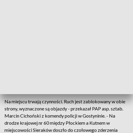
Fot.: TVP3 Warszawa
W poniedziałek na drodze krajowej nr 60 w
miejscowości Sieraków doszło do czołowego
zderzenia dwóch aut. Trzy osoby zostały
poszkodowane.
Na miejscu trwają czynności. Ruch jest zablokowany w obie
strony, wyznaczone są objazdy - przekazał PAP asp. sztab.
Marcin Cichoński z komendy policji w Gostyninie. - Na
drodze krajowej nr 60 między Płockiem a Kutnem w
miejscowości Sieraków doszło do czołowego zderzenia