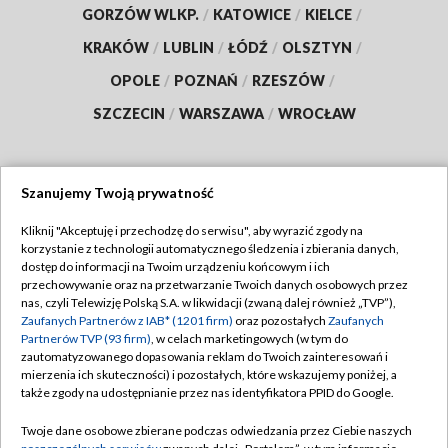
GORZÓW WLKP.
/
KATOWICE
/
KIELCE
/
KRAKÓW
/
LUBLIN
/
ŁÓDŹ
/
OLSZTYN
/
OPOLE
/
POZNAŃ
/
RZESZÓW
/
SZCZECIN
/
WARSZAWA
/
WROCŁAW
Szanujemy Twoją prywatność
Dołącz do nas:
Kliknij "Akceptuję i przechodzę do serwisu", aby wyrazić zgody na
korzystanie z technologii automatycznego śledzenia i zbierania danych,
TVP
dostęp do informacji na Twoim urządzeniu końcowym i ich
Abonament TVP
przechowywanie oraz na przetwarzanie Twoich danych osobowych przez
Regulamin TVP
nas, czyli Telewizję Polską S.A. w likwidacji (zwaną dalej również „TVP”),
Emisja w TVP
Polityka prywatności
Zaufanych Partnerów z IAB* (1201 firm)
oraz pozostałych
Zaufanych
Partnerów TVP (93 firm)
, w celach marketingowych (w tym do
Centrum informacji TVP
Moje zgody
zautomatyzowanego dopasowania reklam do Twoich zainteresowań i
mierzenia ich skuteczności) i pozostałych, które wskazujemy poniżej, a
Naziemna Telewizja Cyfrowa
Pomoc
także zgody na udostępnianie przez nas identyfikatora PPID do Google.
Sklep TVP
Biuro reklamy
Twoje dane osobowe zbierane podczas odwiedzania przez Ciebie naszych
Rada Programowa