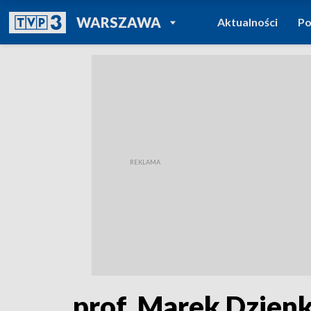
POWRÓT DO
WARSZAWA
Aktualności
Po
TVP REGIONY
prof. Marek Dzienk