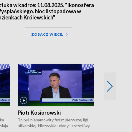
ztuka w kadrze: 11.08.2025. "Ikonosfera
yspiańskiego. Noc listopadowa w
azienkach Królewskich"
ZOBACZ WIĘCEJ
Piotr Kosiorowski
Tomasz Mat
ska
To był niesamowity finisz pierwszej ligi
Robert Lewandow
 Maja
piłkarskiej. Niezwykle udany i szczęśliwy
przygodę z Barc
ki na
dla Polonii Warszawa, która w ostatnich
Saternusa jest p