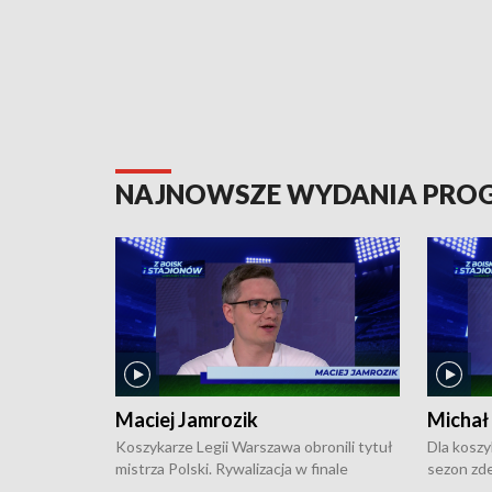
NAJNOWSZE WYDANIA PR
Maciej Jamrozik
Michał
Koszykarze Legii Warszawa obronili tytuł
Dla koszy
mistrza Polski. Rywalizacja w finale
sezon zde
ekstraklasy toczyła się do czterech
Najpierw 