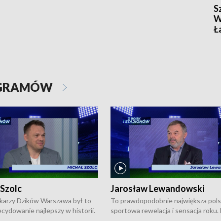
S
W
Ł
OGRAMÓW
 Szolc
Jarosław Lewandowski
karzy Dzików Warszawa był to
To prawdopodobnie największa pol
cydowanie najlepszy w historii.
sportowa rewelacja i sensacja roku.
pierwszy raz sięgnęli po
Chwalińska podbiła serca całej Pols