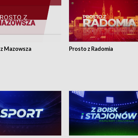
 z Mazowsza
Prosto z Radomia