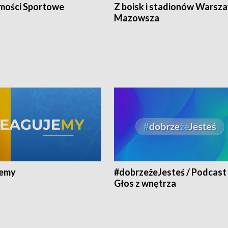
ości Sportowe
Z boisk i stadionów Warsza
Mazowsza
jemy
#dobrzeżeJesteś / Podcast 
Głos z wnętrza