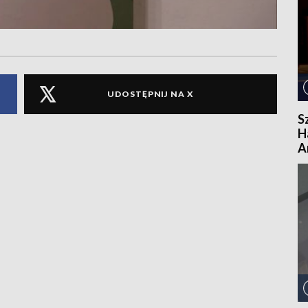
UDOSTĘPNIJ NA X
S
H
A