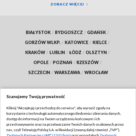
ZOBACZ WIĘCEJ
BIAŁYSTOK
/
BYDGOSZCZ
/
GDAŃSK
/
GORZÓW WLKP.
/
KATOWICE
/
KIELCE
/
KRAKÓW
/
LUBLIN
/
ŁÓDŹ
/
OLSZTYN
/
OPOLE
/
POZNAŃ
/
RZESZÓW
/
SZCZECIN
/
WARSZAWA
/
WROCŁAW
Szanujemy Twoją prywatność
Dołącz do nas:
Kliknij "Akceptuję i przechodzę do serwisu", aby wyrazić zgody na
korzystanie z technologii automatycznego śledzenia i zbierania danych,
TVP
dostęp do informacji na Twoim urządzeniu końcowym i ich
Abonament TVP
przechowywanie oraz na przetwarzanie Twoich danych osobowych przez
Regulamin TVP
nas, czyli Telewizję Polską S.A. w likwidacji (zwaną dalej również „TVP”),
Emisja w TVP
Polityka prywatności
Zaufanych Partnerów z IAB* (1201 firm)
oraz pozostałych
Zaufanych