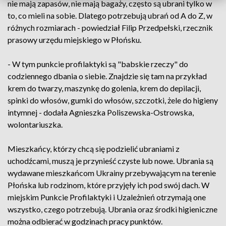
nie mają zapasów, nie mają bagaży, często są ubrani tylko w
to, co mieli na sobie. Dlatego potrzebują ubrań od A do Z, w
różnych rozmiarach - powiedział Filip Przedpełski, rzecznik
prasowy urzędu miejskiego w Płońsku.
- W tym punkcie profilaktyki są "babskie rzeczy" do
codziennego dbania o siebie. Znajdzie się tam na przykład
krem do twarzy, maszynkę do golenia, krem do depilacji,
spinki do włosów, gumki do włosów, szczotki, żele do higieny
intymnej - dodała Agnieszka Poliszewska-Ostrowska,
wolontariuszka.
Mieszkańcy, którzy chcą się podzielić ubraniami z
uchodźcami, muszą je przynieść czyste lub nowe. Ubrania są
wydawane mieszkańcom Ukrainy przebywającym na terenie
Płońska lub rodzinom, które przyjęły ich pod swój dach. W
miejskim Punkcie Profilaktyki i Uzależnień otrzymają one
wszystko, czego potrzebują. Ubrania oraz środki higieniczne
można odbierać w godzinach pracy punktów.