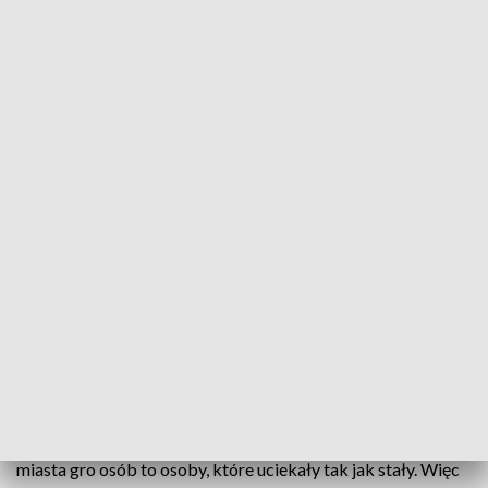
fot. PAP/Łukasz Gągulski
Mieszkańcy Płońska mogą dostarczać na rynek
ubrania, które trafią do potrzebujących uchodźców
przebywających na terenie miasta. Potrzebne są
ubrania dla dorosłych i dzieci, których w mieście z
każdym dniem przybywa. W mieście działa też
punkt stworzony specjalnie z myślą o ukraińskich
kobietach.
- W tej fali uchodźców, która dociera teraz do naszego
miasta gro osób to osoby, które uciekały tak jak stały. Więc