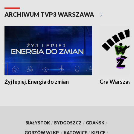
ARCHIWUM TVP3 WARSZAWA
Żyj lepiej. Energia do zmian
Gra Warszaw
BIAŁYSTOK
/
BYDGOSZCZ
/
GDAŃSK
/
GORZÓW WLKP.
/
KATOWICE
/
KIELCE
/