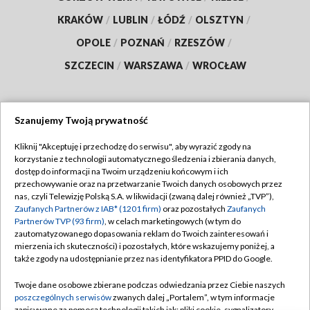
KRAKÓW
/
LUBLIN
/
ŁÓDŹ
/
OLSZTYN
/
OPOLE
/
POZNAŃ
/
RZESZÓW
/
SZCZECIN
/
WARSZAWA
/
WROCŁAW
Szanujemy Twoją prywatność
Dołącz do nas:
Kliknij "Akceptuję i przechodzę do serwisu", aby wyrazić zgody na
korzystanie z technologii automatycznego śledzenia i zbierania danych,
TVP
dostęp do informacji na Twoim urządzeniu końcowym i ich
Abonament TVP
przechowywanie oraz na przetwarzanie Twoich danych osobowych przez
Regulamin TVP
nas, czyli Telewizję Polską S.A. w likwidacji (zwaną dalej również „TVP”),
Emisja w TVP
Zaufanych Partnerów z IAB* (1201 firm)
oraz pozostałych
Zaufanych
Polityka prywatności
Partnerów TVP (93 firm)
, w celach marketingowych (w tym do
Centrum informacji TVP
Moje zgody
zautomatyzowanego dopasowania reklam do Twoich zainteresowań i
mierzenia ich skuteczności) i pozostałych, które wskazujemy poniżej, a
Naziemna Telewizja Cyfrowa
Pomoc
także zgody na udostępnianie przez nas identyfikatora PPID do Google.
Sklep TVP
Biuro reklamy
Twoje dane osobowe zbierane podczas odwiedzania przez Ciebie naszych
Rada Programowa
poszczególnych serwisów
zwanych dalej „Portalem”, w tym informacje
Kontakt
zapisywane za pomocą technologii takich jak: pliki cookie, sygnalizatory