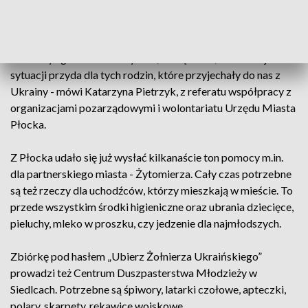
- Zbieramy żywność długoterminową, leki, środki
opatrunkowe, naczynia jednorazowe, odzież termiczną dla
żołnierzy i generalnie wszystko, co się teraz, w obecnej
sytuacji przyda dla tych rodzin, które przyjechały do nas z
Ukrainy - mówi Katarzyna Pietrzyk, z referatu współpracy z
organizacjami pozarządowymi i wolontariatu Urzędu Miasta
Płocka.
Z Płocka udało się już wysłać kilkanaście ton pomocy m.in.
dla partnerskiego miasta - Żytomierza. Cały czas potrzebne
są też rzeczy dla uchodźców, którzy mieszkają w mieście. To
przede wszystkim środki higieniczne oraz ubrania dziecięce,
pieluchy, mleko w proszku, czy jedzenie dla najmłodszych.
Zbiórkę pod hasłem „Ubierz Żołnierza Ukraińskiego”
prowadzi też Centrum Duszpasterstwa Młodzieży w
Siedlcach. Potrzebne są śpiwory, latarki czołowe, apteczki,
polary, skarpety, rękawice wojskowe.