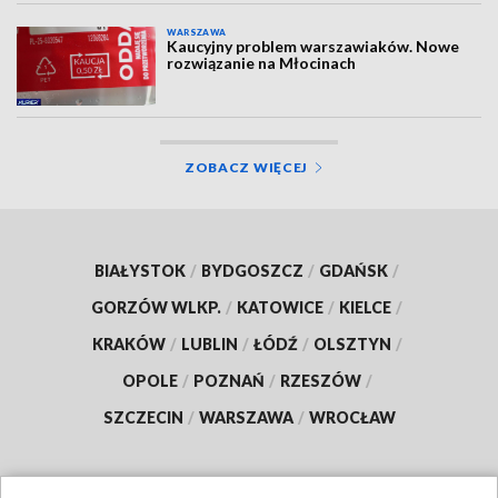
WARSZAWA
Kaucyjny problem warszawiaków. Nowe
rozwiązanie na Młocinach
ZOBACZ WIĘCEJ
BIAŁYSTOK
/
BYDGOSZCZ
/
GDAŃSK
/
GORZÓW WLKP.
/
KATOWICE
/
KIELCE
/
KRAKÓW
/
LUBLIN
/
ŁÓDŹ
/
OLSZTYN
/
OPOLE
/
POZNAŃ
/
RZESZÓW
/
SZCZECIN
/
WARSZAWA
/
WROCŁAW