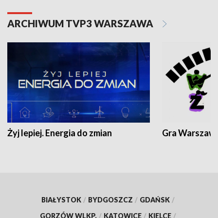
ARCHIWUM TVP3 WARSZAWA
Żyj lepiej. Energia do zmian
Gra Warszaw
BIAŁYSTOK
/
BYDGOSZCZ
/
GDAŃSK
/
GORZÓW WLKP.
/
KATOWICE
/
KIELCE
/