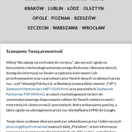
KRAKÓW
/
LUBLIN
/
ŁÓDŹ
/
OLSZTYN
/
OPOLE
/
POZNAŃ
/
RZESZÓW
/
SZCZECIN
/
WARSZAWA
/
WROCŁAW
Szanujemy Twoją prywatność
Dołącz do nas:
Kliknij "Akceptuję i przechodzę do serwisu", aby wyrazić zgody na
korzystanie z technologii automatycznego śledzenia i zbierania danych,
TVP
dostęp do informacji na Twoim urządzeniu końcowym i ich
Abonament TVP
przechowywanie oraz na przetwarzanie Twoich danych osobowych przez
Regulamin TVP
nas, czyli Telewizję Polską S.A. w likwidacji (zwaną dalej również „TVP”),
Emisja w TVP
Zaufanych Partnerów z IAB* (1201 firm)
oraz pozostałych
Zaufanych
Polityka prywatności
Partnerów TVP (93 firm)
, w celach marketingowych (w tym do
Centrum informacji TVP
Moje zgody
zautomatyzowanego dopasowania reklam do Twoich zainteresowań i
mierzenia ich skuteczności) i pozostałych, które wskazujemy poniżej, a
Naziemna Telewizja Cyfrowa
Pomoc
także zgody na udostępnianie przez nas identyfikatora PPID do Google.
Sklep TVP
Biuro reklamy
Twoje dane osobowe zbierane podczas odwiedzania przez Ciebie naszych
Rada Programowa
poszczególnych serwisów
zwanych dalej „Portalem”, w tym informacje
Kontakt
zapisywane za pomocą technologii takich jak: pliki cookie, sygnalizatory