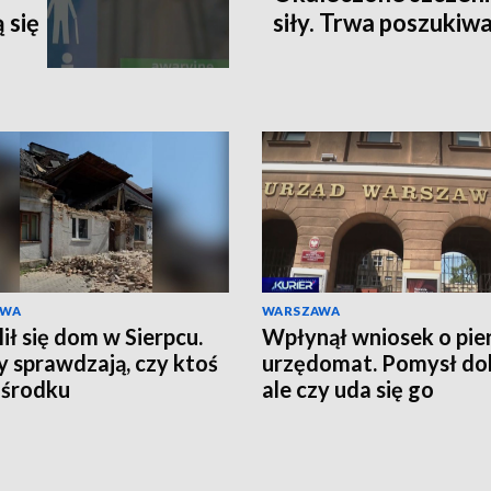
 się
siły. Trwa poszukiw
AWA
WARSZAWA
ił się dom w Sierpcu.
Wpłynął wniosek o pie
y sprawdzają, czy ktoś
urzędomat. Pomysł do
 środku
ale czy uda się go
zrealizować?