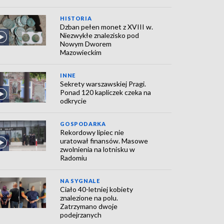
HISTORIA
Dzban pełen monet z XVIII w.
Niezwykłe znalezisko pod
Nowym Dworem
Mazowieckim
INNE
Sekrety warszawskiej Pragi.
Ponad 120 kapliczek czeka na
odkrycie
GOSPODARKA
Rekordowy lipiec nie
uratował finansów. Masowe
zwolnienia na lotnisku w
Radomiu
NA SYGNALE
Ciało 40-letniej kobiety
znalezione na polu.
Zatrzymano dwoje
podejrzanych