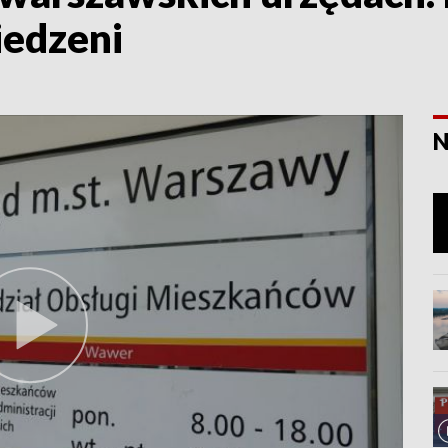
iedzeni
N