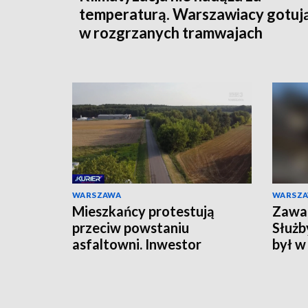
temperaturą. Warszawiacy gotują
w rozgrzanych tramwajach
WARSZAWA
WARSZ
Mieszkańcy protestują
Zawal
przeciw powstaniu
Służb
asfaltowni. Inwestor
był w
odpiera zarzuty