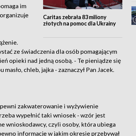
k pomaga im
 organizuje
Caritas zebrała 83 miliony
złotych na pomoc dla Ukrainy
ążenie.
zystać ze świadczenia dla osób pomagającym
eń opieki nad jedną osobą. - Te pieniądze się
 masło, chleb, jajka - zaznaczył Pan Jacek.
zapewni zakwaterowanie i wyżywienie
rzeba wypełnić taki wniosek - wzór jest
ne wnioskodawcy, czyli osoby, która ubiega
 pewno informacje w jakim okresie przebywał