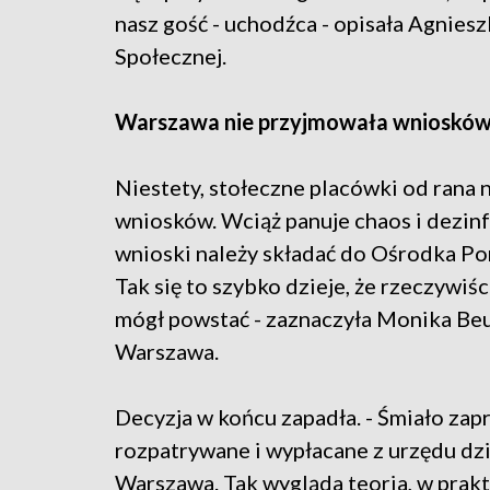
nasz gość - uchodźca - opisała Agnies
Społecznej.
Warszawa nie przyjmowała wnioskó
Niestety, stołeczne placówki od rana 
wniosków. Wciąż panuje chaos i dezin
wnioski należy składać do Ośrodka Pomo
Tak się to szybko dzieje, że rzeczywiśc
mógł powstać - zaznaczyła Monika Beu
Warszawa.
Decyzja w końcu zapadła. - Śmiało zap
rozpatrywane i wypłacane z urzędu dzi
Warszawa. Tak wygląda teoria, w prak