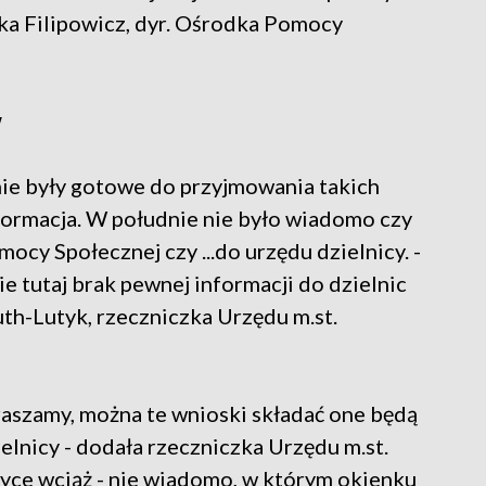
zka Filipowicz, dyr. Ośrodka Pomocy
w
nie były gotowe do przyjmowania takich
formacja. W południe nie było wiadomo czy
cy Społecznej czy ...do urzędu dzielnicy. -
ie tutaj brak pewnej informacji do dzielnic
th-Lutyk, rzeczniczka Urzędu m.st.
raszamy, można te wnioski składać one będą
elnicy - dodała rzeczniczka Urzędu m.st.
tyce wciąż - nie wiadomo, w którym okienku