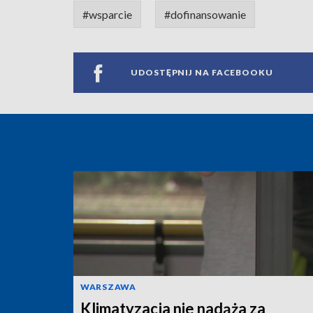
#wsparcie
#dofinansowanie
UDOSTĘPNIJ NA FACEBOOKU
WARSZAWA
Klimatyzacja nie nadąża za