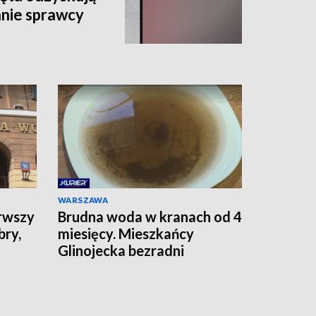
anie sprawcy
WARSZAWA
rwszy
Brudna woda w kranach od 4
bry,
miesięcy. Mieszkańcy
Glinojecka bezradni