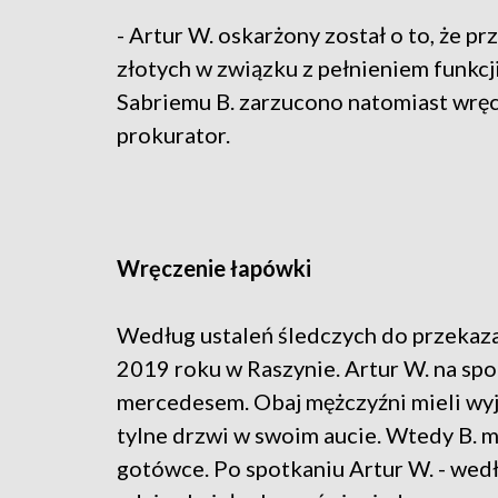
- Artur W. oskarżony został o to, że pr
złotych w związku z pełnieniem funkc
Sabriemu B. zarzucono natomiast wręc
prokurator.
Wręczenie łapówki
Według ustaleń śledczych do przekaza
2019 roku w Raszynie. Artur W. na spot
mercedesem. Obaj mężczyźni mieli wyj
tylne drzwi w swoim aucie. Wtedy B. mi
gotówce. Po spotkaniu Artur W. - wedłu