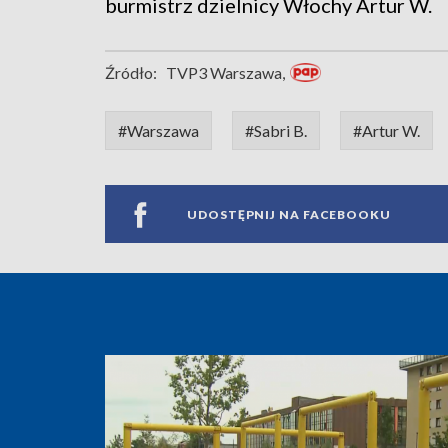
burmistrz dzielnicy Włochy Artur W.
Źródło:
TVP3 Warszawa,
#Warszawa
#Sabri B.
#Artur W.
UDOSTĘPNIJ NA FACEBOOKU