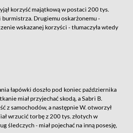
zyjął korzyść majątkową w postaci 200 tys.
ji burmistrza. Drugiemu oskarżonemu -
zenie wskazanej korzyści - tłumaczyła wtedy
nia łapówki doszło pod koniec października
kanie miał przyjechać skodą, a Sabri B.
ść z samochodów, a następnie W. otworzył
ał wrzucić torbę z 200 tys. złotych w
g śledczych - miał pojechać na inną posesję,