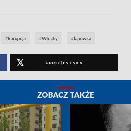
#korupcja
#Włochy
#łapówka
UDOSTĘPNIJ NA X
ZOBACZ TAKŻE