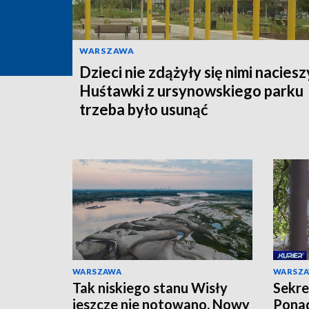
WARSZAWA
Dzieci nie zdążyły się nimi naciesz
Huśtawki z ursynowskiego parku
trzeba było usunąć
WARSZAWA
WARSZ
Tak niskiego stanu Wisły
Sekre
jeszcze nie notowano. Nowy
Ponad