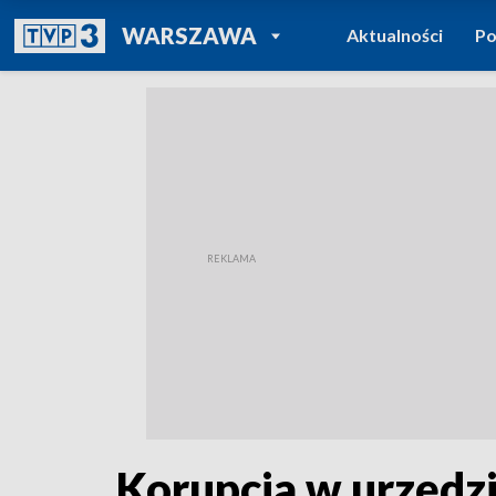
POWRÓT DO
WARSZAWA
Aktualności
Po
TVP REGIONY
Korupcja w urzędzi