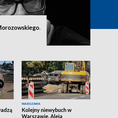
Morozowskiego.
WARSZAWA
wadzą
Kolejny niewybuch w
Warszawie. Aleja