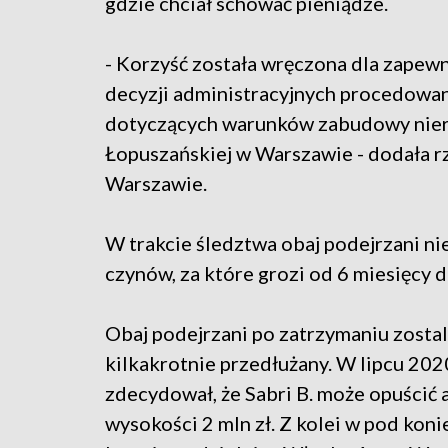
gdzie chciał schować pieniądze.
- Korzyść została wręczona dla zapewn
decyzji administracyjnych procedowan
dotyczących warunków zabudowy nier
Łopuszańskiej w Warszawie - dodała 
Warszawie.
W trakcie śledztwa obaj podejrzani ni
czynów, za które grozi od 6 miesięcy do
Obaj podejrzani po zatrzymaniu zostali
kilkakrotnie przedłużany. W lipcu 2
zdecydował, że Sabri B. może opuścić
wysokości 2 mln zł. Z kolei w pod koni