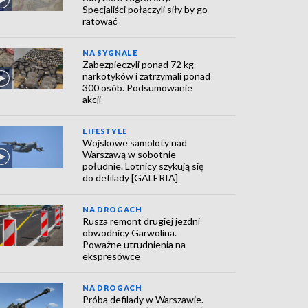
Specjaliści połączyli siły by go
ratować
NA SYGNALE
Zabezpieczyli ponad 72 kg
narkotyków i zatrzymali ponad
300 osób. Podsumowanie
akcji
LIFESTYLE
Wojskowe samoloty nad
Warszawą w sobotnie
południe. Lotnicy szykują się
do defilady [GALERIA]
NA DROGACH
Rusza remont drugiej jezdni
obwodnicy Garwolina.
Poważne utrudnienia na
ekspresówce
NA DROGACH
Próba defilady w Warszawie.