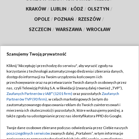
KRAKÓW
/
LUBLIN
/
ŁÓDŹ
/
OLSZTYN
/
OPOLE
/
POZNAŃ
/
RZESZÓW
/
SZCZECIN
/
WARSZAWA
/
WROCŁAW
Szanujemy Twoją prywatność
Dołącz do nas:
Kliknij "Akceptuję i przechodzę do serwisu", aby wyrazić zgody na
korzystanie z technologii automatycznego śledzenia i zbierania danych,
TVP
dostęp do informacji na Twoim urządzeniu końcowym i ich
Abonament TVP
przechowywanie oraz na przetwarzanie Twoich danych osobowych przez
Regulamin TVP
nas, czyli Telewizję Polską S.A. w likwidacji (zwaną dalej również „TVP”),
Emisja w TVP
Zaufanych Partnerów z IAB* (1201 firm)
oraz pozostałych
Zaufanych
Polityka prywatności
Partnerów TVP (93 firm)
, w celach marketingowych (w tym do
Centrum informacji TVP
Moje zgody
zautomatyzowanego dopasowania reklam do Twoich zainteresowań i
mierzenia ich skuteczności) i pozostałych, które wskazujemy poniżej, a
Naziemna Telewizja Cyfrowa
Pomoc
także zgody na udostępnianie przez nas identyfikatora PPID do Google.
Sklep TVP
Biuro reklamy
Twoje dane osobowe zbierane podczas odwiedzania przez Ciebie naszych
Rada Programowa
poszczególnych serwisów
zwanych dalej „Portalem”, w tym informacje
Kontakt
zapisywane za pomocą technologii takich jak: pliki cookie, sygnalizatory