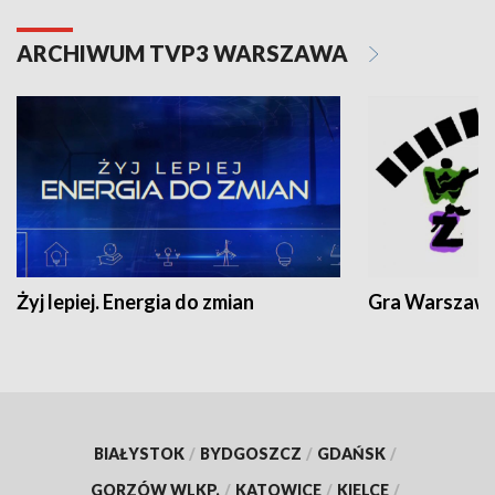
ARCHIWUM TVP3 WARSZAWA
Żyj lepiej. Energia do zmian
Gra Warszaw
BIAŁYSTOK
/
BYDGOSZCZ
/
GDAŃSK
/
GORZÓW WLKP.
/
KATOWICE
/
KIELCE
/