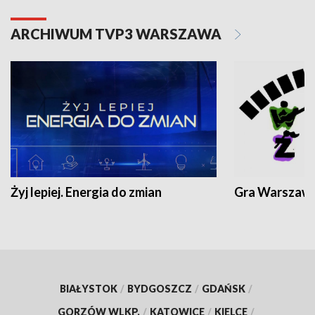
ARCHIWUM TVP3 WARSZAWA
Żyj lepiej. Energia do zmian
Gra Warszaw
BIAŁYSTOK
/
BYDGOSZCZ
/
GDAŃSK
/
GORZÓW WLKP.
/
KATOWICE
/
KIELCE
/