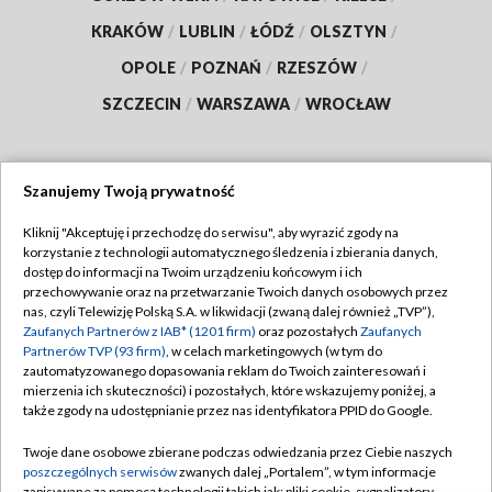
KRAKÓW
/
LUBLIN
/
ŁÓDŹ
/
OLSZTYN
/
OPOLE
/
POZNAŃ
/
RZESZÓW
/
SZCZECIN
/
WARSZAWA
/
WROCŁAW
Szanujemy Twoją prywatność
Dołącz do nas:
Kliknij "Akceptuję i przechodzę do serwisu", aby wyrazić zgody na
korzystanie z technologii automatycznego śledzenia i zbierania danych,
TVP
dostęp do informacji na Twoim urządzeniu końcowym i ich
Abonament TVP
przechowywanie oraz na przetwarzanie Twoich danych osobowych przez
Regulamin TVP
nas, czyli Telewizję Polską S.A. w likwidacji (zwaną dalej również „TVP”),
Emisja w TVP
Zaufanych Partnerów z IAB* (1201 firm)
oraz pozostałych
Zaufanych
Polityka prywatności
Partnerów TVP (93 firm)
, w celach marketingowych (w tym do
Centrum informacji TVP
Moje zgody
zautomatyzowanego dopasowania reklam do Twoich zainteresowań i
mierzenia ich skuteczności) i pozostałych, które wskazujemy poniżej, a
Naziemna Telewizja Cyfrowa
Pomoc
także zgody na udostępnianie przez nas identyfikatora PPID do Google.
Sklep TVP
Biuro reklamy
Twoje dane osobowe zbierane podczas odwiedzania przez Ciebie naszych
Rada Programowa
poszczególnych serwisów
zwanych dalej „Portalem”, w tym informacje
Kontakt
zapisywane za pomocą technologii takich jak: pliki cookie, sygnalizatory