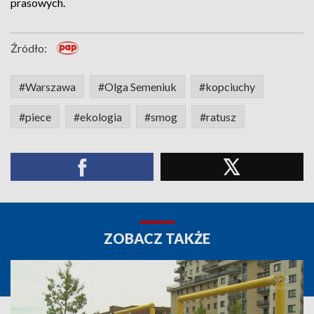
prasowych.
Źródło:
#Warszawa
#Olga Semeniuk
#kopciuchy
#piece
#ekologia
#smog
#ratusz
ZOBACZ TAKŻE