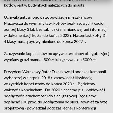
kotłów jest w budynkach należących do miasta.
Uchwała antysmogowa zobowiązuje mieszkańców
Mazowsza do wymiany tzw. kotłów bezklasowych (kocioł
poniżej klasy 3 lub bez tabliczki znamionowej, ani informacji
w dokumentacji kotła) do końca 2022 r. Natomiast kotły 3 i
4 klasy muszą być wymienione do końca 2027 r.
Za używanie kopciuchów po upływie terminów obligatoryjnej
wymiany grozi mandat 500 zł lub grzywna do 5000 zł.
Prezydent Warszawy Rafał Trzaskowski podczas kampanii
wyborczej w sierpniu 2018 r. zapowiadał likwidację
wszystkich kopciuchów do końca 2020 r. - Będziemy
walczyć z kopciuchami. Do 2020 r. chcemy je zlikwidować i
podłączyć nieruchomości do sieci gazowej. Będziemy
dopłacać 100 proc. do podłączenia do sieci. Również za fazę
projektową - powiedział podczas jednej z konferencji