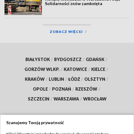
Solidarności znów zamknięta
ZOBACZ WIĘCEJ
BIAŁYSTOK
/
BYDGOSZCZ
/
GDAŃSK
/
GORZÓW WLKP.
/
KATOWICE
/
KIELCE
/
KRAKÓW
/
LUBLIN
/
ŁÓDŹ
/
OLSZTYN
/
OPOLE
/
POZNAŃ
/
RZESZÓW
/
SZCZECIN
/
WARSZAWA
/
WROCŁAW
Szanujemy Twoją prywatność
Dołącz do nas:
Kliknij "Akceptuję i przechodzę do serwisu", aby wyrazić zgody na