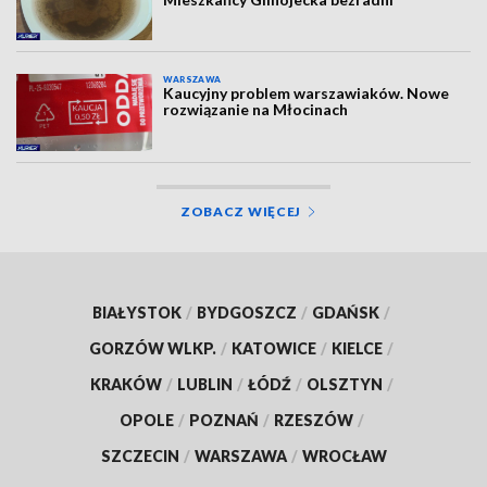
WARSZAWA
Kaucyjny problem warszawiaków. Nowe
rozwiązanie na Młocinach
ZOBACZ WIĘCEJ
BIAŁYSTOK
/
BYDGOSZCZ
/
GDAŃSK
/
GORZÓW WLKP.
/
KATOWICE
/
KIELCE
/
KRAKÓW
/
LUBLIN
/
ŁÓDŹ
/
OLSZTYN
/
OPOLE
/
POZNAŃ
/
RZESZÓW
/
SZCZECIN
/
WARSZAWA
/
WROCŁAW