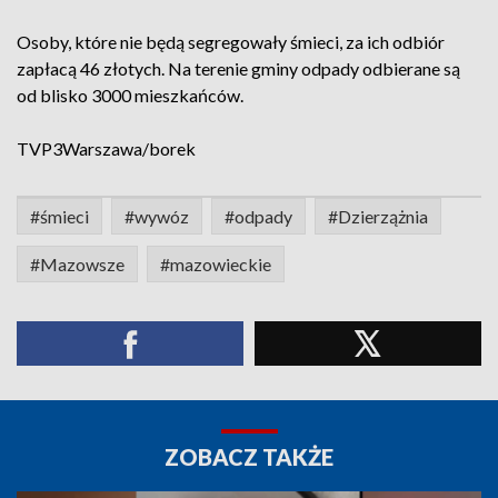
Osoby, które nie będą segregowały śmieci, za ich odbiór
zapłacą 46 złotych. Na terenie gminy odpady odbierane są
od blisko 3000 mieszkańców.
TVP3Warszawa/borek
#śmieci
#wywóz
#odpady
#Dzierzążnia
#Mazowsze
#mazowieckie
ZOBACZ TAKŻE