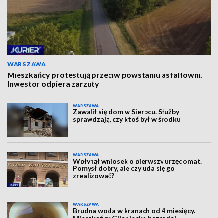
WARSZAWA
Mieszkańcy protestują przeciw powstaniu asfaltowni.
Inwestor odpiera zarzuty
WARSZAWA
Zawalił się dom w Sierpcu. Służby
sprawdzają, czy ktoś był w środku
WARSZAWA
Wpłynął wniosek o pierwszy urzędomat.
Pomysł dobry, ale czy uda się go
zrealizować?
WARSZAWA
Brudna woda w kranach od 4 miesięcy.
Mieszkańcy Glinojecka bezradni