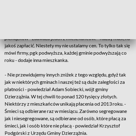
Teraz za śmieci mieszkańcy muszą zapłacić 22 i 23 złote od
osoby, a nie - tak jak do tej pory - 18 i 19 złotych. Mniej
zapłacą posiadacze kompostowników. - Strasznie
mieszkańcy narzekają, że trochę za dużo. No co miesiąc tyle
płacić i płacić to przez cały rok się uzbiera sporo tych
pieniążków - zauważa jeden z mieszkańców. - Każdy musi, no
jakoś zapłacić. Niestety my nie ustalamy cen. To tylko tak się
mówi firmy, pgk podwyższa, każdej gminie podwyższają co
roku - dodaje inna mieszkanka.
- Nie przewidujemy innych zniżek z tego względu, gdyż tak
jak w niektórych gminach i naszej też są duże zaległości za
płatności - powiedział Adam Sobiecki, wójt gminy
Dzierzążnia. W tej chwili to ponad 120 tysięcy złotych.
Niektórzy z mieszkańców unikają płacenia od 2013 roku. -
Śmieci są odbierane raz w miesiącu. Zarówno segregowane
jak i niesegregowane, są odbierane od osób, które płacą za
śmieci, jak i osób które nie płacą - powiedział Krzysztof
Podgórski z Urzędu Gminy Dzierzążnia.