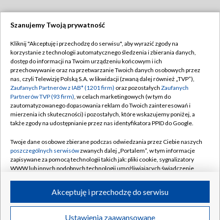
Szanujemy Twoją prywatność
Dołącz do nas:
Kliknij "Akceptuję i przechodzę do serwisu", aby wyrazić zgody na
korzystanie z technologii automatycznego śledzenia i zbierania danych,
TVP
dostęp do informacji na Twoim urządzeniu końcowym i ich
Abonament TVP
przechowywanie oraz na przetwarzanie Twoich danych osobowych przez
Regulamin TVP
nas, czyli Telewizję Polską S.A. w likwidacji (zwaną dalej również „TVP”),
Emisja w TVP
Polityka prywatności
Zaufanych Partnerów z IAB* (1201 firm)
oraz pozostałych
Zaufanych
Partnerów TVP (93 firm)
, w celach marketingowych (w tym do
Centrum informacji TVP
Moje zgody
zautomatyzowanego dopasowania reklam do Twoich zainteresowań i
mierzenia ich skuteczności) i pozostałych, które wskazujemy poniżej, a
Naziemna Telewizja Cyfrowa
Pomoc
także zgody na udostępnianie przez nas identyfikatora PPID do Google.
Sklep TVP
Biuro reklamy
Twoje dane osobowe zbierane podczas odwiedzania przez Ciebie naszych
Rada Programowa
Kontakt
poszczególnych serwisów
zwanych dalej „Portalem”, w tym informacje
zapisywane za pomocą technologii takich jak: pliki cookie, sygnalizatory
System NOS
WWW lub innych podobnych technologii umożliwiających świadczenie
dopasowanych i bezpiecznych usług, personalizację treści oraz reklam,
Informacje o nadawcy
Kanały
udostępnianie funkcji mediów społecznościowych oraz analizowanie
Akceptuję i przechodzę do serwisu
ruchu w Internecie.
Program dla prasy
©2026 Telewizja Polska S.A. w likwidacji
Biuro Reklamy
Twoje dane osobowe zbierane podczas odwiedzania przez Ciebie
Ustawienia zaawansowane