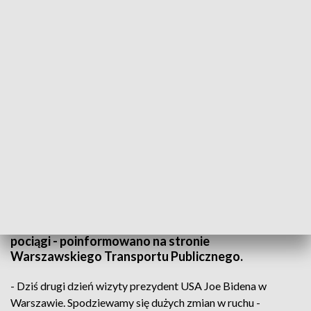
fot. PAP/Rafał Guz
- W związku z wizytą prezydenta USA Joe Bidena w
sobotę w stolicy spodziewane są duże zmiany w
ruchu. Prawdopodobnie zamknięte zostaną Al.
Jerozolimskie, Trakt Królewski i Wisłostrada;
najpewniejszym środkiem transportu będzie metro i
pociągi - poinformowano na stronie
Warszawskiego Transportu Publicznego.
- Dziś drugi dzień wizyty prezydent USA Joe Bidena w
Warszawie. Spodziewamy się dużych zmian w ruchu -