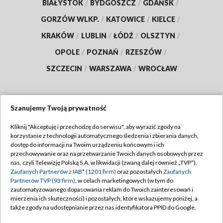
BIAŁYSTOK
/
BYDGOSZCZ
/
GDAŃSK
/
GORZÓW WLKP.
/
KATOWICE
/
KIELCE
/
KRAKÓW
/
LUBLIN
/
ŁÓDŹ
/
OLSZTYN
/
OPOLE
/
POZNAŃ
/
RZESZÓW
/
SZCZECIN
/
WARSZAWA
/
WROCŁAW
Szanujemy Twoją prywatność
Dołącz do nas:
Kliknij "Akceptuję i przechodzę do serwisu", aby wyrazić zgody na
korzystanie z technologii automatycznego śledzenia i zbierania danych,
TVP
dostęp do informacji na Twoim urządzeniu końcowym i ich
Abonament TVP
przechowywanie oraz na przetwarzanie Twoich danych osobowych przez
Regulamin TVP
nas, czyli Telewizję Polską S.A. w likwidacji (zwaną dalej również „TVP”),
Emisja w TVP
Polityka prywatności
Zaufanych Partnerów z IAB* (1201 firm)
oraz pozostałych
Zaufanych
Partnerów TVP (93 firm)
, w celach marketingowych (w tym do
Centrum informacji TVP
Moje zgody
zautomatyzowanego dopasowania reklam do Twoich zainteresowań i
mierzenia ich skuteczności) i pozostałych, które wskazujemy poniżej, a
Naziemna Telewizja Cyfrowa
Pomoc
także zgody na udostępnianie przez nas identyfikatora PPID do Google.
Sklep TVP
Biuro reklamy