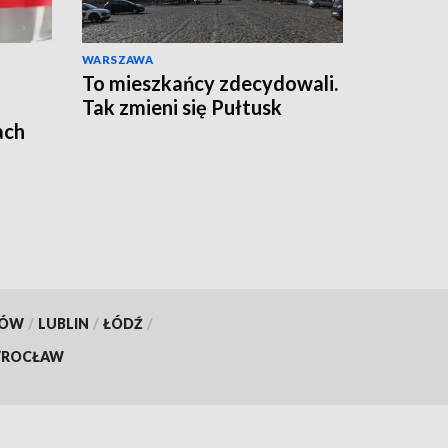
WARSZAWA
To mieszkańcy zdecydowali.
Tak zmieni się Pułtusk
ach
KÓW
/
LUBLIN
/
ŁÓDŹ
/
ROCŁAW