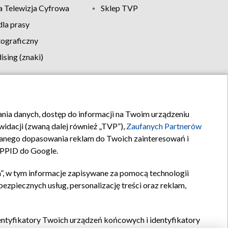
 Telewizja Cyfrowa
Sklep TVP
la prasy
tograficzny
sing (znaki)
klamy
Kontakt
rania danych, dostęp do informacji na Twoim urządzeniu
idacji (zwaną dalej również „TVP”),
Zaufanych Partnerów
anego dopasowania reklam do Twoich zainteresowań i
a PPID do Google.
”, w tym informacje zapisywane za pomocą technologii
zpiecznych usług, personalizację treści oraz reklam,
identyfikatory Twoich urządzeń końcowych i identyfikatory