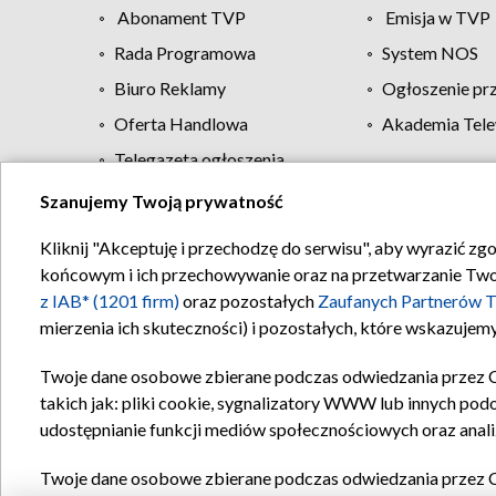
Abonament TVP
Emisja w TVP
Rada Programowa
System NOS
Biuro Reklamy
Ogłoszenie pr
Oferta Handlowa
Akademia Tele
Telegazeta ogłoszenia
Szanujemy Twoją prywatność
Regulamin TVP
Kliknij "Akceptuję i przechodzę do serwisu", aby wyrazić zg
końcowym i ich przechowywanie oraz na przetwarzanie Twoich
z IAB* (1201 firm)
oraz pozostałych
Zaufanych Partnerów T
mierzenia ich skuteczności) i pozostałych, które wskazujemy
Twoje dane osobowe zbierane podczas odwiedzania przez 
takich jak: pliki cookie, sygnalizatory WWW lub innych pod
udostępnianie funkcji mediów społecznościowych oraz anali
Twoje dane osobowe zbierane podczas odwiedzania przez 