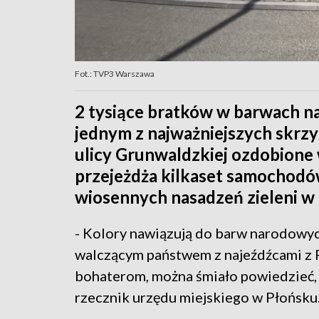
Fot.: TVP3 Warszawa
2 tysiące bratków w barwach 
jednym z najważniejszych skrz
ulicy Grunwaldzkiej ozdobione 
przejeżdża kilkaset samochod
wiosennych nasadzeń zieleni w 
- Kolory nawiązują do barw narodowych
walczącym państwem z najeźdźcami z R
bohaterom, można śmiało powiedzieć, z
rzecznik urzędu miejskiego w Płońsku