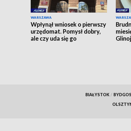
WARSZAWA
WARSZ
Wpłynął wniosek o pierwszy
Brudn
urzędomat. Pomysł dobry,
miesi
ale czy uda się go
Glino
zrealizować?
BIAŁYSTOK
/
BYDGO
OLSZTY