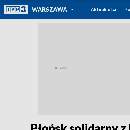
POWRÓT DO
WARSZAWA
Aktualności
Po
TVP REGIONY
Płońsk solidarny z