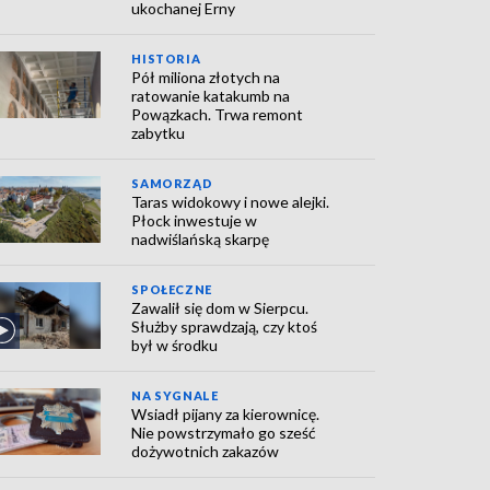
ukochanej Erny
HISTORIA
Pół miliona złotych na
ratowanie katakumb na
Powązkach. Trwa remont
zabytku
SAMORZĄD
Taras widokowy i nowe alejki.
Płock inwestuje w
nadwiślańską skarpę
SPOŁECZNE
Zawalił się dom w Sierpcu.
Służby sprawdzają, czy ktoś
był w środku
NA SYGNALE
Wsiadł pijany za kierownicę.
Nie powstrzymało go sześć
dożywotnich zakazów