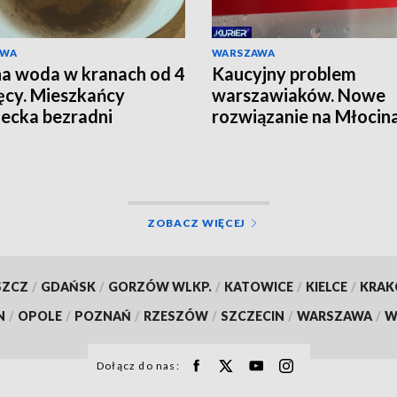
AWA
WARSZAWA
a woda w kranach od 4
Kaucyjny problem
ęcy. Mieszkańcy
warszawiaków. Nowe
jecka bezradni
rozwiązanie na Młocin
ZOBACZ WIĘCEJ
SZCZ
/
GDAŃSK
/
GORZÓW WLKP.
/
KATOWICE
/
KIELCE
/
KRA
N
/
OPOLE
/
POZNAŃ
/
RZESZÓW
/
SZCZECIN
/
WARSZAWA
/
W
Dołącz do nas: