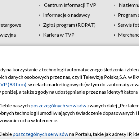
Centrum informacji TVP
Naziemna
Informacje o nadawcy
Program d
zetargowe
Zgłoś program (ROPAT)
Serwis fo
wizyjna
Kariera w TVP
Merchandi
Polityka prywatności
Moje zgody
Pomoc
Biuro re
ody na korzystanie z technologii automatycznego śledzenia i zbie
 danych osobowych przez nas, czyli Telewizję Polską S.A. w likw
VP (93 firm)
, w celach marketingowych (w tym do zautomatyzow
 poniżej, a także zgody na udostępnianie przez nas identyfikator
Ciebie naszych
poszczególnych serwisów
zwanych dalej „Portalem
obnych technologii umożliwiających świadczenie dopasowanych i be
zowanie ruchu w Internecie.
Ciebie
poszczególnych serwisów
na Portalu, takie jak adresy IP, 