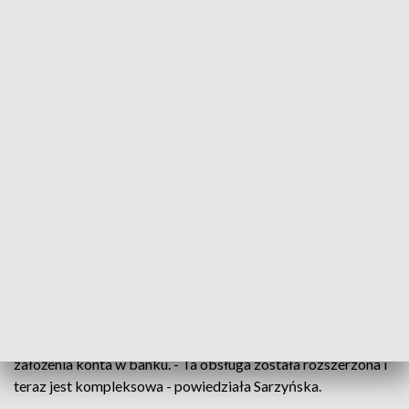
Niektórzy - jak mówią - w samochodach na pobliskim
parkingu ustawili się już o godzinie 4 rano. Są i tacy, którzy
widząc długą kolejkę do bramy rezygnują z czekania. -
Byłam tutaj wczoraj i przedwczoraj, jestem dzisiaj, ale chyba
będę jeszcze próbowała w kolejnych dniach - mówi inna z
kobiet, która przyszła przed stadion, aby sprawdzić długość
kolejki.
Ewa Sarzyńska z zespołu prasowego operatora PGE
Narodowy zapewniła, że wydawanie numerów PESEL
odbywa się płynnie. Zapewniła jednocześnie, że osobom,
którym nie udało się załatwić numeru danego dnia, wydawane
są opaski, z którymi następnego zostaną wpuszczone w
pierwszej kolejności. Dodała, że obecnie uchodźcy w punkcie
na Stadionie Narodowym mogą skorzystać z mobilnego
punktu ZUS oraz z punktu PKO BP, gdzie istnieje możliwość
założenia konta w banku. - Ta obsługa została rozszerzona i
teraz jest kompleksowa - powiedziała Sarzyńska.