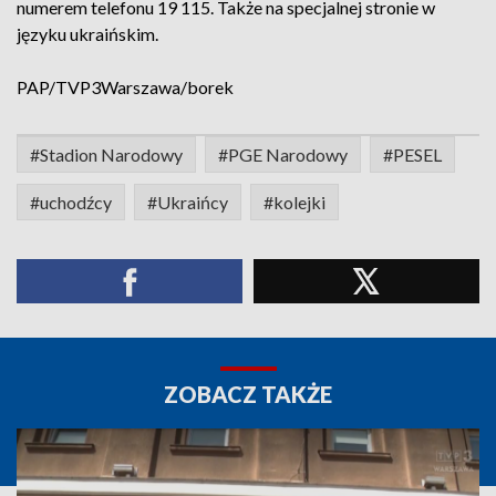
numerem telefonu 19 115. Także na specjalnej stronie w
języku ukraińskim.
PAP/TVP3Warszawa/borek
#Stadion Narodowy
#PGE Narodowy
#PESEL
#uchodźcy
#Ukraińcy
#kolejki
ZOBACZ TAKŻE