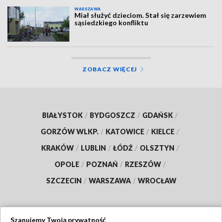
WARSZAWA
Miał służyć dzieciom. Stał się zarzewiem
sąsiedzkiego konfliktu
ZOBACZ WIĘCEJ
BIAŁYSTOK
/
BYDGOSZCZ
/
GDAŃSK
/
GORZÓW WLKP.
/
KATOWICE
/
KIELCE
/
KRAKÓW
/
LUBLIN
/
ŁÓDŹ
/
OLSZTYN
/
OPOLE
/
POZNAŃ
/
RZESZÓW
/
SZCZECIN
/
WARSZAWA
/
WROCŁAW
Szanujemy Twoją prywatność