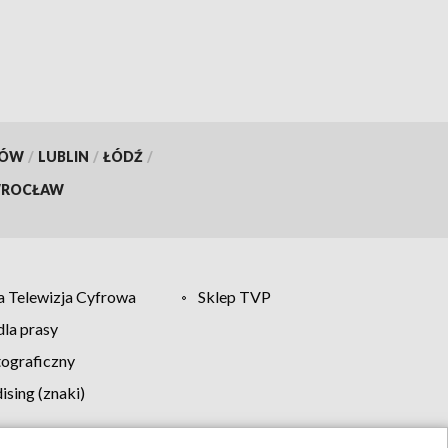
KÓW
/
LUBLIN
/
ŁÓDŹ
/
ROCŁAW
 Telewizja Cyfrowa
Sklep TVP
la prasy
tograficzny
sing (znaki)