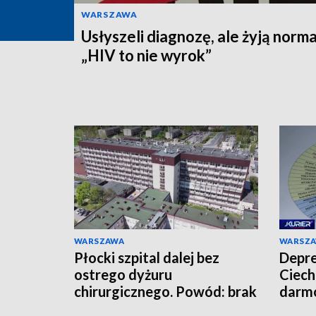
WARSZAWA
Usłyszeli diagnozę, ale żyją norma
„HIV to nie wyrok”
WARSZAWA
WARSZ
Płocki szpital dalej bez
Depre
ostrego dyżuru
Ciech
chirurgicznego. Powód: brak
darmo
lekarzy
mies