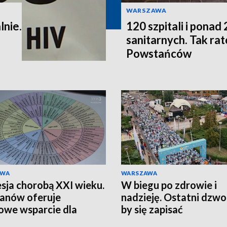
WARSZAWA
lnie.
120 szpitali i pona
sanitarnych. Tak r
Powstańców
AWA
WARSZAWA
sja chorobą XXI wieku.
W biegu po zdrowie i
anów oferuje
nadzieję. Ostatni dzwo
we wsparcie dla
by się zapisać
zkańców