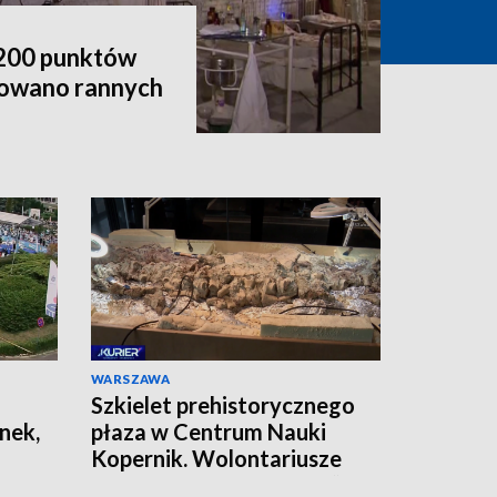
d 200 punktów
atowano rannych
WARSZAWA
Szkielet prehistorycznego
nek,
płaza w Centrum Nauki
Kopernik. Wolontariusze
pracują nad jego „formą”