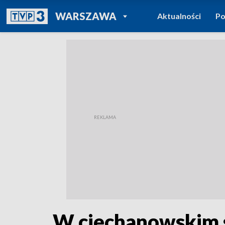
POWRÓT DO
WARSZAWA
Aktualności
Po
TVP REGIONY
W ciechanowskim s