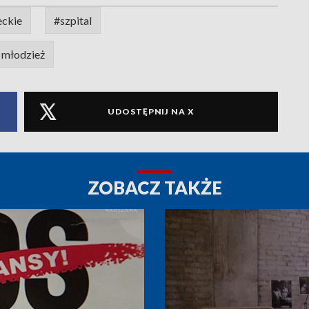
ckie
#szpital
i młodzież
UDOSTĘPNIJ NA X
ZOBACZ TAKŻE