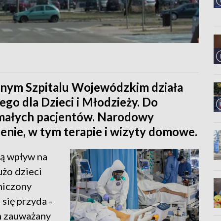
znym Szpitalu Wojewódzkim działa
go dla Dzieci i Młodzieży. Do
 małych pacjentów. Narodowy
zenie, w tym terapie i wizyty domowe.
ją wpływ na
użo dzieci
niczony
się przyda -
em zauważany