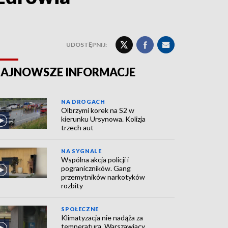
UDOSTĘPNIJ:
AJNOWSZE INFORMACJE
NA DROGACH
Olbrzymi korek na S2 w
kierunku Ursynowa. Kolizja
trzech aut
NA SYGNALE
Wspólna akcja policji i
pograniczników. Gang
przemytników narkotyków
rozbity
SPOŁECZNE
Klimatyzacja nie nadąża za
temperaturą. Warszawiacy