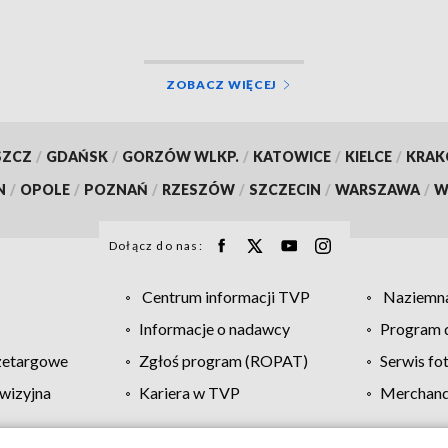
ZOBACZ WIĘCEJ
SZCZ
/
GDAŃSK
/
GORZÓW WLKP.
/
KATOWICE
/
KIELCE
/
KRA
N
/
OPOLE
/
POZNAŃ
/
RZESZÓW
/
SZCZECIN
/
WARSZAWA
/
W
Dołącz do nas:
Centrum informacji TVP
Naziemna
Informacje o nadawcy
Program d
zetargowe
Zgłoś program (ROPAT)
Serwis fo
wizyjna
Kariera w TVP
Merchandi