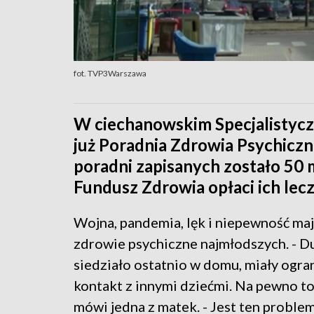
fot. TVP3Warszawa
W ciechanowskim Specjalistyc
już Poradnia Zdrowia Psychiczne
poradni zapisanych zostało 50
Fundusz Zdrowia opłaci ich lec
Wojna, pandemia, lęk i niepewność ma
zdrowie psychiczne najmłodszych. - D
siedziało ostatnio w domu, miały ogra
kontakt z innymi dziećmi. Na pewno to 
mówi jedna z matek. - Jest ten probl