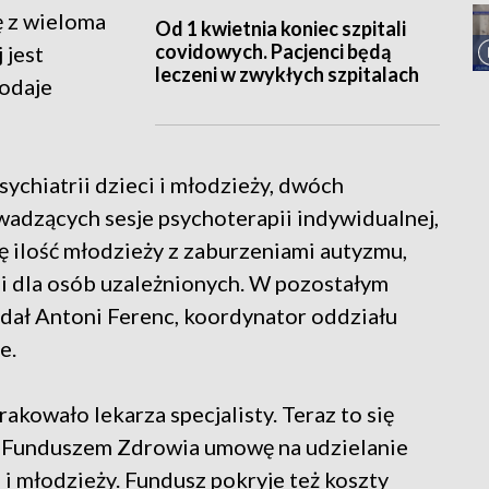
ę z wieloma
Od 1 kwietnia koniec szpitali
covidowych. Pacjenci będą
 jest
leczeni w zwykłych szpitalach
dodaje
sychiatrii dzieci i młodzieży, dwóch
adzących sesje psychoterapii indywidualnej,
ię ilość młodzieży z zaburzeniami autyzmu,
i dla osób uzależnionych. W pozostałym
dał Antoni Ferenc, koordynator oddziału
e.
rakowało lekarza specjalisty. Teraz to się
m Funduszem Zdrowia umowę na udzielanie
 i młodzieży. Fundusz pokryje też koszty