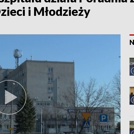
zieci i Młodzieży
N