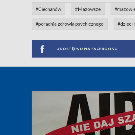
#Ciechanów
#Mazowsze
#mazowie
#poradnia zdrowia psychicznego
#dzieci 
UDOSTĘPNIJ NA FACEBOOKU