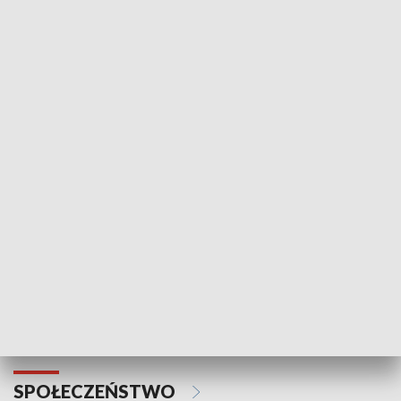
Zawsze na temat
Prosto z Maz
SPORT
Plebiscyt Najlepsi Sportowcy
Wiadomości 
Warszawy 2025
SPOŁECZEŃSTWO