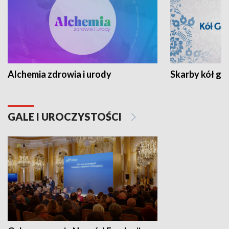
Alchemia zdrowia i urody
Skarby kół go
GALE I UROCZYSTOŚCI