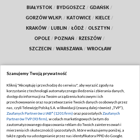
BIAŁYSTOK
/
BYDGOSZCZ
/
GDAŃSK
/
GORZÓW WLKP.
/
KATOWICE
/
KIELCE
/
KRAKÓW
/
LUBLIN
/
ŁÓDŹ
/
OLSZTYN
/
OPOLE
/
POZNAŃ
/
RZESZÓW
/
SZCZECIN
/
WARSZAWA
/
WROCŁAW
Szanujemy Twoją prywatność
Dołącz do nas:
Kliknij "Akceptuję i przechodzę do serwisu", aby wyrazić zgody na
korzystanie z technologii automatycznego śledzenia i zbierania danych,
TVP
dostęp do informacji na Twoim urządzeniu końcowym i ich
Abonament TVP
przechowywanie oraz na przetwarzanie Twoich danych osobowych przez
Regulamin TVP
nas, czyli Telewizję Polską S.A. w likwidacji (zwaną dalej również „TVP”),
Emisja w TVP
Zaufanych Partnerów z IAB* (1201 firm)
oraz pozostałych
Zaufanych
Polityka prywatności
Partnerów TVP (93 firm)
, w celach marketingowych (w tym do
Centrum informacji TVP
Moje zgody
zautomatyzowanego dopasowania reklam do Twoich zainteresowań i
mierzenia ich skuteczności) i pozostałych, które wskazujemy poniżej, a
Naziemna Telewizja Cyfrowa
Pomoc
także zgody na udostępnianie przez nas identyfikatora PPID do Google.