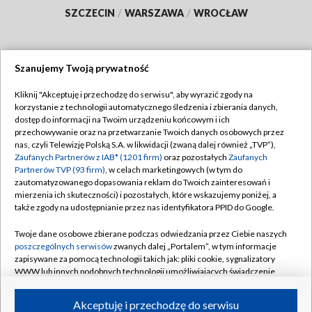
SZCZECIN
/
WARSZAWA
/
WROCŁAW
Szanujemy Twoją prywatność
Dołącz do nas:
Kliknij "Akceptuję i przechodzę do serwisu", aby wyrazić zgody na
korzystanie z technologii automatycznego śledzenia i zbierania danych,
TVP
dostęp do informacji na Twoim urządzeniu końcowym i ich
Abonament TVP
przechowywanie oraz na przetwarzanie Twoich danych osobowych przez
Regulamin TVP
nas, czyli Telewizję Polską S.A. w likwidacji (zwaną dalej również „TVP”),
Emisja w TVP
Polityka prywatności
Zaufanych Partnerów z IAB* (1201 firm)
oraz pozostałych
Zaufanych
Partnerów TVP (93 firm)
, w celach marketingowych (w tym do
Centrum informacji TVP
Moje zgody
zautomatyzowanego dopasowania reklam do Twoich zainteresowań i
mierzenia ich skuteczności) i pozostałych, które wskazujemy poniżej, a
Naziemna Telewizja Cyfrowa
Pomoc
także zgody na udostępnianie przez nas identyfikatora PPID do Google.
Sklep TVP
Biuro reklamy
Twoje dane osobowe zbierane podczas odwiedzania przez Ciebie naszych
Rada Programowa
Kontakt
poszczególnych serwisów
zwanych dalej „Portalem”, w tym informacje
zapisywane za pomocą technologii takich jak: pliki cookie, sygnalizatory
System NOS
WWW lub innych podobnych technologii umożliwiających świadczenie
dopasowanych i bezpiecznych usług, personalizację treści oraz reklam,
Informacje o nadawcy
Kanały
udostępnianie funkcji mediów społecznościowych oraz analizowanie
Akceptuję i przechodzę do serwisu
ruchu w Internecie.
Program dla prasy