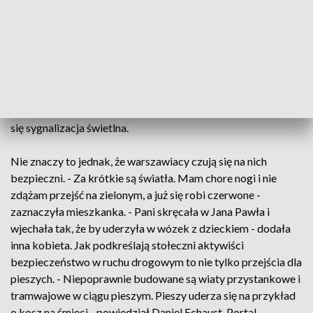
Grecji. - Warszawa znalazła się w gronie trzech miast, które
uzyskały wyróżnienie w tej kategorii - powiedział Mikołaj
Pieńkos, Zarząd Dróg Miejskich. Warszawa była
nominowana za audyt przejść dla pieszych. - Przez 5 lat
zbadaliśmy wszystkie przejścia dla pieszych. Łącznie 4
tysiące - dodał Mikołaj Pieńkos. Audyt spowodował, że wiele
przejść zostało przebudowanych. Na części z nich pojawiła
się sygnalizacja świetlna.
Nie znaczy to jednak, że warszawiacy czują się na nich
bezpieczni. - Za krótkie są światła. Mam chore nogi i nie
zdążam przejść na zielonym, a już się robi czerwone -
zaznaczyła mieszkanka. - Pani skręcała w Jana Pawła i
wjechała tak, że by uderzyła w wózek z dzieckiem - dodała
inna kobieta. Jak podkreślają stołeczni aktywiści
bezpieczeństwo w ruchu drogowym to nie tylko przejścia dla
pieszych. - Niepoprawnie budowane są wiaty przystankowe i
tramwajowe w ciągu pieszym. Pieszy uderza się na przykład
o kosz na śmieci - powiedział Daniel Echaust, Portal