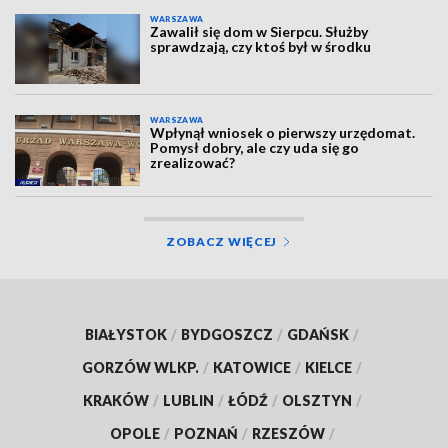
WARSZAWA
Zawalił się dom w Sierpcu. Służby
sprawdzają, czy ktoś był w środku
WARSZAWA
Wpłynął wniosek o pierwszy urzędomat.
Pomysł dobry, ale czy uda się go
zrealizować?
ZOBACZ WIĘCEJ
BIAŁYSTOK
/
BYDGOSZCZ
/
GDAŃSK
/
GORZÓW WLKP.
/
KATOWICE
/
KIELCE
/
KRAKÓW
/
LUBLIN
/
ŁÓDŹ
/
OLSZTYN
/
OPOLE
/
POZNAŃ
/
RZESZÓW
/