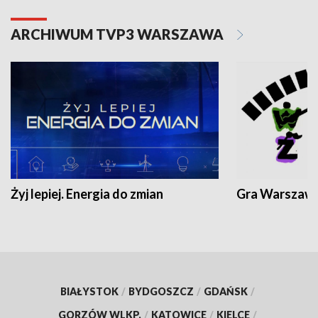
ARCHIWUM TVP3 WARSZAWA
Żyj lepiej. Energia do zmian
Gra Warszaw
BIAŁYSTOK
/
BYDGOSZCZ
/
GDAŃSK
/
GORZÓW WLKP.
/
KATOWICE
/
KIELCE
/