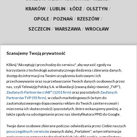
KRAKÓW
/
LUBLIN
/
ŁÓDŹ
/
OLSZTYN
/
OPOLE
/
POZNAŃ
/
RZESZÓW
/
SZCZECIN
/
WARSZAWA
/
WROCŁAW
Szanujemy Twoją prywatność
Dołącz do nas:
Kliknij "Akceptuję i przechodzę do serwisu", aby wyrazić zgody na
korzystanie z technologii automatycznego śledzenia i zbierania danych,
TVP
dostęp do informacji na Twoim urządzeniu końcowym i ich
Abonament TVP
przechowywanie oraz na przetwarzanie Twoich danych osobowych przez
Regulamin TVP
nas, czyli Telewizję Polską S.A. w likwidacji (zwaną dalej również „TVP”),
Emisja w TVP
Zaufanych Partnerów z IAB* (1201 firm)
oraz pozostałych
Zaufanych
Polityka prywatności
Partnerów TVP (93 firm)
, w celach marketingowych (w tym do
Centrum informacji TVP
Moje zgody
zautomatyzowanego dopasowania reklam do Twoich zainteresowań i
mierzenia ich skuteczności) i pozostałych, które wskazujemy poniżej, a
Naziemna Telewizja Cyfrowa
Pomoc
także zgody na udostępnianie przez nas identyfikatora PPID do Google.
Sklep TVP
Biuro reklamy
Twoje dane osobowe zbierane podczas odwiedzania przez Ciebie naszych
Rada Programowa
poszczególnych serwisów
zwanych dalej „Portalem”, w tym informacje
Kontakt
zapisywane za pomocą technologii takich jak: pliki cookie, sygnalizatory