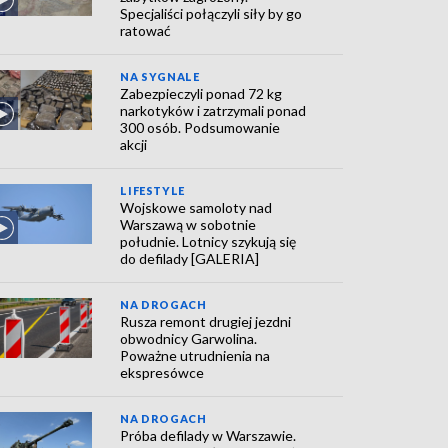
Specjaliści połączyli siły by go
ratować
NA SYGNALE
Zabezpieczyli ponad 72 kg
narkotyków i zatrzymali ponad
300 osób. Podsumowanie
akcji
LIFESTYLE
Wojskowe samoloty nad
Warszawą w sobotnie
południe. Lotnicy szykują się
do defilady [GALERIA]
NA DROGACH
Rusza remont drugiej jezdni
obwodnicy Garwolina.
Poważne utrudnienia na
ekspresówce
NA DROGACH
Próba defilady w Warszawie.