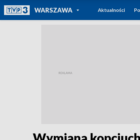
POWRÓT DO
WARSZAWA
Aktualności
Po
TVP REGIONY
Wymiana kopciuchó