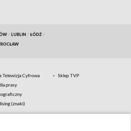
KÓW
/
LUBLIN
/
ŁÓDŹ
/
ROCŁAW
 Telewizja Cyfrowa
Sklep TVP
la prasy
tograficzny
sing (znaki)