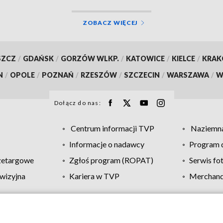
ZOBACZ WIĘCEJ
SZCZ
/
GDAŃSK
/
GORZÓW WLKP.
/
KATOWICE
/
KIELCE
/
KRA
N
/
OPOLE
/
POZNAŃ
/
RZESZÓW
/
SZCZECIN
/
WARSZAWA
/
W
Dołącz do nas:
Centrum informacji TVP
Naziemna
Informacje o nadawcy
Program d
zetargowe
Zgłoś program (ROPAT)
Serwis fo
wizyjna
Kariera w TVP
Merchandi