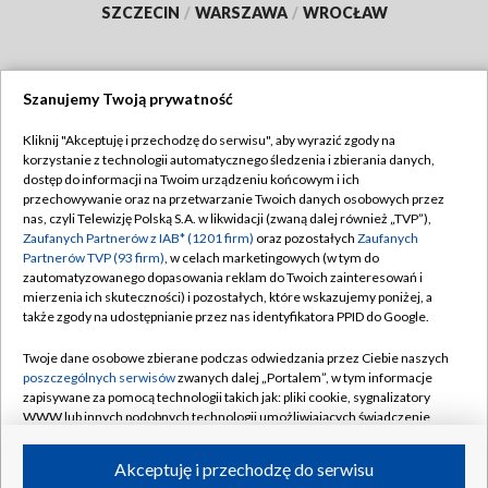
SZCZECIN
/
WARSZAWA
/
WROCŁAW
Szanujemy Twoją prywatność
Dołącz do nas:
Kliknij "Akceptuję i przechodzę do serwisu", aby wyrazić zgody na
korzystanie z technologii automatycznego śledzenia i zbierania danych,
TVP
dostęp do informacji na Twoim urządzeniu końcowym i ich
Abonament TVP
przechowywanie oraz na przetwarzanie Twoich danych osobowych przez
Regulamin TVP
nas, czyli Telewizję Polską S.A. w likwidacji (zwaną dalej również „TVP”),
Emisja w TVP
Zaufanych Partnerów z IAB* (1201 firm)
oraz pozostałych
Zaufanych
Polityka prywatności
Partnerów TVP (93 firm)
, w celach marketingowych (w tym do
Centrum informacji TVP
Moje zgody
zautomatyzowanego dopasowania reklam do Twoich zainteresowań i
mierzenia ich skuteczności) i pozostałych, które wskazujemy poniżej, a
Naziemna Telewizja Cyfrowa
Pomoc
także zgody na udostępnianie przez nas identyfikatora PPID do Google.
Sklep TVP
Biuro reklamy
Twoje dane osobowe zbierane podczas odwiedzania przez Ciebie naszych
Rada Programowa
poszczególnych serwisów
zwanych dalej „Portalem”, w tym informacje
Kontakt
zapisywane za pomocą technologii takich jak: pliki cookie, sygnalizatory
System NOS
WWW lub innych podobnych technologii umożliwiających świadczenie
dopasowanych i bezpiecznych usług, personalizację treści oraz reklam,
Informacje o nadawcy
Kanały
udostępnianie funkcji mediów społecznościowych oraz analizowanie
Akceptuję i przechodzę do serwisu
ruchu w Internecie.
Program dla prasy