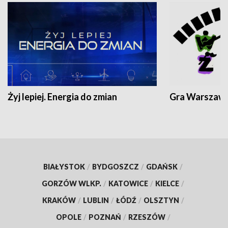
Żyj lepiej. Energia do zmian
Gra Warszaw
BIAŁYSTOK
/
BYDGOSZCZ
/
GDAŃSK
/
GORZÓW WLKP.
/
KATOWICE
/
KIELCE
/
KRAKÓW
/
LUBLIN
/
ŁÓDŹ
/
OLSZTYN
/
OPOLE
/
POZNAŃ
/
RZESZÓW
/