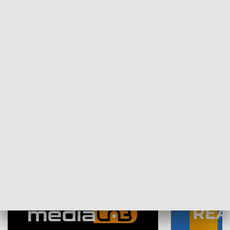
Plebiscyt Najlepsi Sportowcy
Wiadomości 
Warszawy 2025
SPOŁECZEŃSTWO