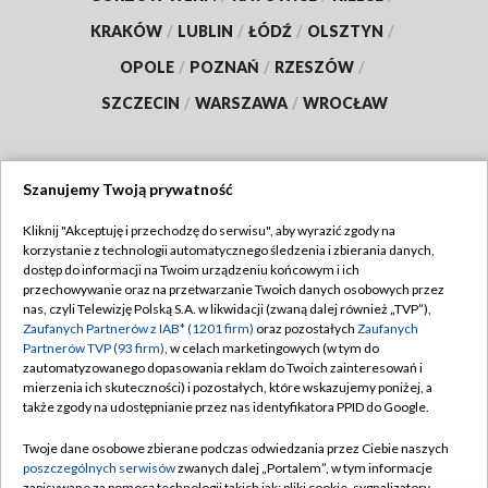
KRAKÓW
/
LUBLIN
/
ŁÓDŹ
/
OLSZTYN
/
OPOLE
/
POZNAŃ
/
RZESZÓW
/
SZCZECIN
/
WARSZAWA
/
WROCŁAW
Szanujemy Twoją prywatność
Dołącz do nas:
Kliknij "Akceptuję i przechodzę do serwisu", aby wyrazić zgody na
korzystanie z technologii automatycznego śledzenia i zbierania danych,
TVP
dostęp do informacji na Twoim urządzeniu końcowym i ich
Abonament TVP
przechowywanie oraz na przetwarzanie Twoich danych osobowych przez
Regulamin TVP
nas, czyli Telewizję Polską S.A. w likwidacji (zwaną dalej również „TVP”),
Emisja w TVP
Zaufanych Partnerów z IAB* (1201 firm)
oraz pozostałych
Zaufanych
Polityka prywatności
Partnerów TVP (93 firm)
, w celach marketingowych (w tym do
Centrum informacji TVP
Moje zgody
zautomatyzowanego dopasowania reklam do Twoich zainteresowań i
mierzenia ich skuteczności) i pozostałych, które wskazujemy poniżej, a
Naziemna Telewizja Cyfrowa
Pomoc
także zgody na udostępnianie przez nas identyfikatora PPID do Google.
Sklep TVP
Biuro reklamy
Twoje dane osobowe zbierane podczas odwiedzania przez Ciebie naszych
Rada Programowa
poszczególnych serwisów
zwanych dalej „Portalem”, w tym informacje
Kontakt
zapisywane za pomocą technologii takich jak: pliki cookie, sygnalizatory