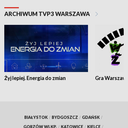
ARCHIWUM TVP3 WARSZAWA
Żyj lepiej. Energia do zmian
Gra Warszaw
BIAŁYSTOK
/
BYDGOSZCZ
/
GDAŃSK
/
GORZÓW WLKP.
/
KATOWICE
/
KIELCE
/