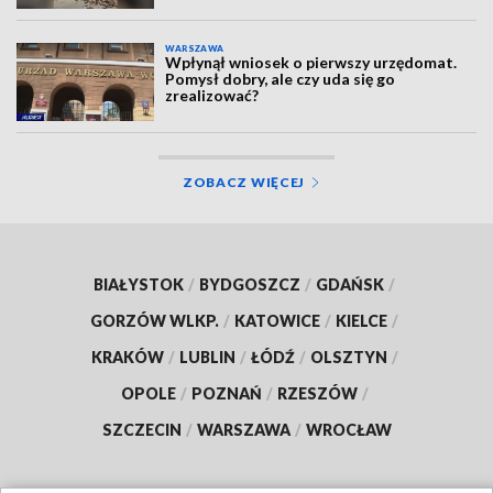
WARSZAWA
Wpłynął wniosek o pierwszy urzędomat.
Pomysł dobry, ale czy uda się go
zrealizować?
ZOBACZ WIĘCEJ
BIAŁYSTOK
/
BYDGOSZCZ
/
GDAŃSK
/
GORZÓW WLKP.
/
KATOWICE
/
KIELCE
/
KRAKÓW
/
LUBLIN
/
ŁÓDŹ
/
OLSZTYN
/
OPOLE
/
POZNAŃ
/
RZESZÓW
/
SZCZECIN
/
WARSZAWA
/
WROCŁAW