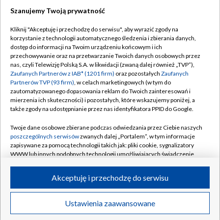
Szanujemy Twoją prywatność
Dołącz do nas:
Kliknij "Akceptuję i przechodzę do serwisu", aby wyrazić zgody na
korzystanie z technologii automatycznego śledzenia i zbierania danych,
TVP
dostęp do informacji na Twoim urządzeniu końcowym i ich
Abonament TVP
przechowywanie oraz na przetwarzanie Twoich danych osobowych przez
Regulamin TVP
nas, czyli Telewizję Polską S.A. w likwidacji (zwaną dalej również „TVP”),
Emisja w TVP
Polityka prywatności
Zaufanych Partnerów z IAB* (1201 firm)
oraz pozostałych
Zaufanych
Partnerów TVP (93 firm)
, w celach marketingowych (w tym do
Centrum informacji TVP
Moje zgody
zautomatyzowanego dopasowania reklam do Twoich zainteresowań i
mierzenia ich skuteczności) i pozostałych, które wskazujemy poniżej, a
Naziemna Telewizja Cyfrowa
Pomoc
także zgody na udostępnianie przez nas identyfikatora PPID do Google.
Sklep TVP
Biuro reklamy
Twoje dane osobowe zbierane podczas odwiedzania przez Ciebie naszych
Rada Programowa
Kontakt
poszczególnych serwisów
zwanych dalej „Portalem”, w tym informacje
zapisywane za pomocą technologii takich jak: pliki cookie, sygnalizatory
System NOS
WWW lub innych podobnych technologii umożliwiających świadczenie
dopasowanych i bezpiecznych usług, personalizację treści oraz reklam,
Informacje o nadawcy
Kanały
udostępnianie funkcji mediów społecznościowych oraz analizowanie
Akceptuję i przechodzę do serwisu
ruchu w Internecie.
Program dla prasy
©2026 Telewizja Polska S.A. w likwidacji
Biuro Reklamy
Twoje dane osobowe zbierane podczas odwiedzania przez Ciebie
Ustawienia zaawansowane
poszczególnych serwisów
na Portalu, takie jak adresy IP, identyfikatory
Ogłoszenie przetargowe
Twoich urządzeń końcowych i identyfikatory plików cookie, informacje o