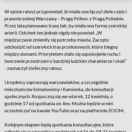
W opisie ratusz przypomniał, że miała ona łączyć dwie części
prawobrzeżnej Warszawy – Pragę Północ z Pragą Południe.
Przez lata planowano trasę tak, by miała ona formę szerokiej
arterii. Odcinek ten jednak nigdy nie powstał. „W
międzyczasie zmieniły się potrzeby miasta. Zaczęto
odchodzić od szerokich tras przelotowych, które biegną
między domami. Priorytetem stało się uspokojenie ruchu i
tworzenie przestrzeni o bardziej ludzkim charakterze i skali”
- zaznaczył stołeczny ratusz.
Urzędnicy zapraszają warszawiaków, a szczególnie
mieszkańców Szmulowizny i Kamionka, do konsultacji
społecznych. Rozpoczną się we wtorek, 12 kwietnia, o
godzinie 17 od spotkania on-line. Można będzie w nim
uczestniczyć na kanale YouTube oraz na platformie ZOOM.
Kolejnym etapem będą spotkania konsultacyjne, które
odbędą się w czwartki w godzinach od 16 do 19. 21 kwietnia