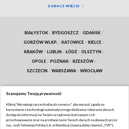
ZOBACZ WIĘCEJ
BIAŁYSTOK
/
BYDGOSZCZ
/
GDAŃSK
/
GORZÓW WLKP.
/
KATOWICE
/
KIELCE
/
KRAKÓW
/
LUBLIN
/
ŁÓDŹ
/
OLSZTYN
/
OPOLE
/
POZNAŃ
/
RZESZÓW
/
SZCZECIN
/
WARSZAWA
/
WROCŁAW
Szanujemy Twoją prywatność
Dołącz do nas:
Kliknij "Akceptuję i przechodzę do serwisu", aby wyrazić zgody na
korzystanie z technologii automatycznego śledzenia i zbierania danych,
TVP
dostęp do informacji na Twoim urządzeniu końcowym i ich
Abonament TVP
przechowywanie oraz na przetwarzanie Twoich danych osobowych przez
Regulamin TVP
nas, czyli Telewizję Polską S.A. w likwidacji (zwaną dalej również „TVP”),