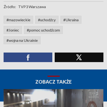
Źródło:
TVP3 Warszawa
#mazowieckie
#uchodźcy
#Ukraina
#Joniec
#pomoc uchodźcom
#wojna na Ukrainie
ZOBACZ TAKŻE