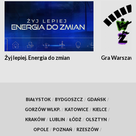
Żyj lepiej. Energia do zmian
Gra Warszaw
BIAŁYSTOK
/
BYDGOSZCZ
/
GDAŃSK
/
GORZÓW WLKP.
/
KATOWICE
/
KIELCE
/
KRAKÓW
/
LUBLIN
/
ŁÓDŹ
/
OLSZTYN
/
OPOLE
/
POZNAŃ
/
RZESZÓW
/