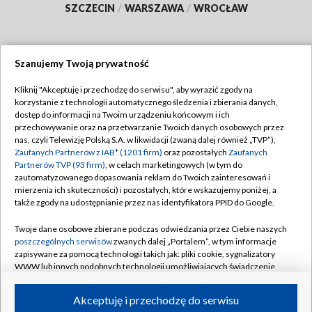
SZCZECIN
/
WARSZAWA
/
WROCŁAW
Szanujemy Twoją prywatność
Dołącz do nas:
Kliknij "Akceptuję i przechodzę do serwisu", aby wyrazić zgody na
korzystanie z technologii automatycznego śledzenia i zbierania danych,
TVP
dostęp do informacji na Twoim urządzeniu końcowym i ich
Abonament TVP
przechowywanie oraz na przetwarzanie Twoich danych osobowych przez
Regulamin TVP
nas, czyli Telewizję Polską S.A. w likwidacji (zwaną dalej również „TVP”),
Emisja w TVP
Zaufanych Partnerów z IAB* (1201 firm)
oraz pozostałych
Zaufanych
Polityka prywatności
Partnerów TVP (93 firm)
, w celach marketingowych (w tym do
Centrum informacji TVP
Moje zgody
zautomatyzowanego dopasowania reklam do Twoich zainteresowań i
mierzenia ich skuteczności) i pozostałych, które wskazujemy poniżej, a
Naziemna Telewizja Cyfrowa
Pomoc
także zgody na udostępnianie przez nas identyfikatora PPID do Google.
Sklep TVP
Biuro reklamy
Twoje dane osobowe zbierane podczas odwiedzania przez Ciebie naszych
Rada Programowa
poszczególnych serwisów
zwanych dalej „Portalem”, w tym informacje
Kontakt
zapisywane za pomocą technologii takich jak: pliki cookie, sygnalizatory
System NOS
WWW lub innych podobnych technologii umożliwiających świadczenie
dopasowanych i bezpiecznych usług, personalizację treści oraz reklam,
Informacje o nadawcy
Kanały
udostępnianie funkcji mediów społecznościowych oraz analizowanie
Akceptuję i przechodzę do serwisu
ruchu w Internecie.
Program dla prasy