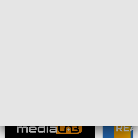
Plebiscyt Najlepsi Sportowcy
Wiadomości 
Warszawy 2025
SPOŁECZEŃSTWO