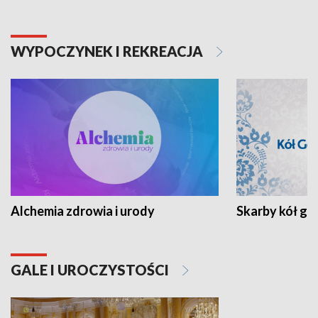
WYPOCZYNEK I REKREACJA
Alchemia zdrowia i urody
Skarby kół go
GALE I UROCZYSTOŚCI