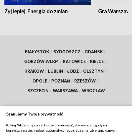
Żyj lepiej. Energia do zmian
Gra Warszaw
BIAŁYSTOK
/
BYDGOSZCZ
/
GDAŃSK
/
GORZÓW WLKP.
/
KATOWICE
/
KIELCE
/
KRAKÓW
/
LUBLIN
/
ŁÓDŹ
/
OLSZTYN
/
OPOLE
/
POZNAŃ
/
RZESZÓW
/
SZCZECIN
/
WARSZAWA
/
WROCŁAW
Szanujemy Twoją prywatność
Dołącz do nas:
Kliknij "Akceptuję i przechodzę do serwisu", aby wyrazić zgody na
korzystanie z technologii automatycznego śledzenia i zbierania danych,
TVP