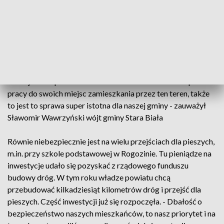
ułatwiło. Bo jeżdżę, uczęszczam tą drogą i mają niektórzy
kierowcy problem - zaznacza jeden z mieszkańców.
Jedno z najbardziej ruchliwych skrzyżowań w tej części
regionu - łączy gminę Stara Biała z Płockiem. Skrzyżowanie
codziennie pokonuje nawet kilkanaście tysięcy samochodów.
- Przejeżdża sporo samochodów w kierunku Płocka i potem z
pracy do swoich miejsc zamieszkania przez ten teren, także
to jest to sprawa super istotna dla naszej gminy - zauważył
Sławomir Wawrzyński wójt gminy Stara Biała
Równie niebezpiecznie jest na wielu przejściach dla pieszych,
m.in. przy szkole podstawowej w Rogozinie. Tu pieniądze na
inwestycje udało się pozyskać z rządowego funduszu
budowy dróg. W tym roku władze powiatu chcą
przebudować kilkadziesiąt kilometrów dróg i przejść dla
pieszych. Część inwestycji już się rozpoczęła. - Dbałość o
bezpieczeństwo naszych mieszkańców, to nasz priorytet i na