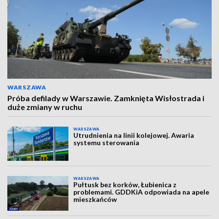
WARSZAWA
Próba defilady w Warszawie. Zamknięta Wisłostrada i
duże zmiany w ruchu
WARSZAWA
Utrudnienia na linii kolejowej. Awaria
systemu sterowania
WARSZAWA
Pułtusk bez korków, Łubienica z
problemami. GDDKiA odpowiada na apele
mieszkańców