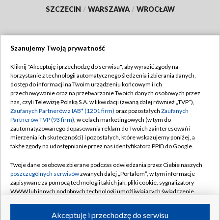
SZCZECIN
/
WARSZAWA
/
WROCŁAW
Szanujemy Twoją prywatność
Dołącz do nas:
Kliknij "Akceptuję i przechodzę do serwisu", aby wyrazić zgody na
korzystanie z technologii automatycznego śledzenia i zbierania danych,
TVP
dostęp do informacji na Twoim urządzeniu końcowym i ich
Abonament TVP
przechowywanie oraz na przetwarzanie Twoich danych osobowych przez
Regulamin TVP
nas, czyli Telewizję Polską S.A. w likwidacji (zwaną dalej również „TVP”),
Emisja w TVP
Polityka prywatności
Zaufanych Partnerów z IAB* (1201 firm)
oraz pozostałych
Zaufanych
Partnerów TVP (93 firm)
, w celach marketingowych (w tym do
Centrum informacji TVP
Moje zgody
zautomatyzowanego dopasowania reklam do Twoich zainteresowań i
mierzenia ich skuteczności) i pozostałych, które wskazujemy poniżej, a
Naziemna Telewizja Cyfrowa
Pomoc
także zgody na udostępnianie przez nas identyfikatora PPID do Google.
Sklep TVP
Biuro reklamy
Twoje dane osobowe zbierane podczas odwiedzania przez Ciebie naszych
Rada Programowa
Kontakt
poszczególnych serwisów
zwanych dalej „Portalem”, w tym informacje
zapisywane za pomocą technologii takich jak: pliki cookie, sygnalizatory
System NOS
WWW lub innych podobnych technologii umożliwiających świadczenie
dopasowanych i bezpiecznych usług, personalizację treści oraz reklam,
Informacje o nadawcy
Kanały
udostępnianie funkcji mediów społecznościowych oraz analizowanie
Akceptuję i przechodzę do serwisu
ruchu w Internecie.
Program dla prasy