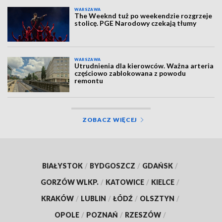
WARSZAWA
The Weeknd tuż po weekendzie rozgrzeje
stolicę. PGE Narodowy czekają tłumy
WARSZAWA
Utrudnienia dla kierowców. Ważna arteria
częściowo zablokowana z powodu
remontu
ZOBACZ WIĘCEJ
BIAŁYSTOK
/
BYDGOSZCZ
/
GDAŃSK
/
GORZÓW WLKP.
/
KATOWICE
/
KIELCE
/
KRAKÓW
/
LUBLIN
/
ŁÓDŹ
/
OLSZTYN
/
OPOLE
/
POZNAŃ
/
RZESZÓW
/