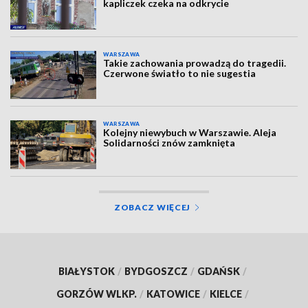
kapliczek czeka na odkrycie
WARSZAWA
Takie zachowania prowadzą do tragedii.
Czerwone światło to nie sugestia
WARSZAWA
Kolejny niewybuch w Warszawie. Aleja
Solidarności znów zamknięta
ZOBACZ WIĘCEJ
BIAŁYSTOK
/
BYDGOSZCZ
/
GDAŃSK
/
GORZÓW WLKP.
/
KATOWICE
/
KIELCE
/