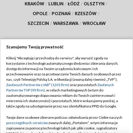
KRAKÓW
/
LUBLIN
/
ŁÓDŹ
/
OLSZTYN
/
OPOLE
/
POZNAŃ
/
RZESZÓW
/
SZCZECIN
/
WARSZAWA
/
WROCŁAW
Szanujemy Twoją prywatność
Dołącz do nas:
Kliknij "Akceptuję i przechodzę do serwisu", aby wyrazić zgody na
korzystanie z technologii automatycznego śledzenia i zbierania danych,
TVP
dostęp do informacji na Twoim urządzeniu końcowym i ich
Abonament TVP
przechowywanie oraz na przetwarzanie Twoich danych osobowych przez
Regulamin TVP
nas, czyli Telewizję Polską S.A. w likwidacji (zwaną dalej również „TVP”),
Emisja w TVP
Polityka prywatności
Zaufanych Partnerów z IAB* (1201 firm)
oraz pozostałych
Zaufanych
Partnerów TVP (93 firm)
, w celach marketingowych (w tym do
Centrum informacji TVP
Moje zgody
zautomatyzowanego dopasowania reklam do Twoich zainteresowań i
mierzenia ich skuteczności) i pozostałych, które wskazujemy poniżej, a
Naziemna Telewizja Cyfrowa
Pomoc
także zgody na udostępnianie przez nas identyfikatora PPID do Google.
Sklep TVP
Biuro reklamy
Twoje dane osobowe zbierane podczas odwiedzania przez Ciebie naszych
Rada Programowa
Kontakt
poszczególnych serwisów
zwanych dalej „Portalem”, w tym informacje
zapisywane za pomocą technologii takich jak: pliki cookie, sygnalizatory
System NOS