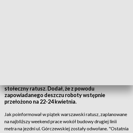
Ul. Górczewska. Fot.: Materiały promocyjne. Źródło: metro.waw.pl
Zaplanowane na najbliższy weekend prace wokół
budowy II linii metra na jezdni ul. Górczewskiej
zostały odwołane - poinformował w piątek
stołeczny ratusz. Dodał, że z powodu
zapowiadanego deszczu roboty wstępnie
przełożono na 22-24 kwietnia.
Jak poinformował w piątek warszawski ratusz, zaplanowane
na najbliższy weekend prace wokół budowy drugiej linii
metra na jezdni ul. Górczewskiej zostały odwołane. "Ostatnia